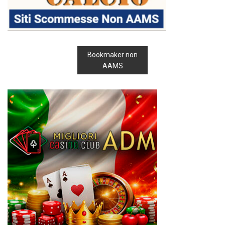
Bookmaker non
AAMS