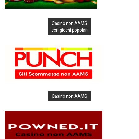
Casino non AAMS
con giochi popolari
Casino non AAMS