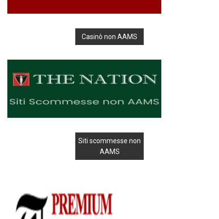
Casinò non AAMS
Siti scommesse non
AAMS