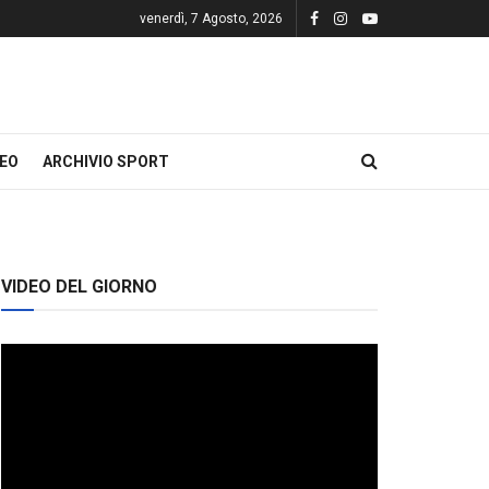
venerdì, 7 Agosto, 2026
DEO
ARCHIVIO SPORT
VIDEO DEL GIORNO
Video
Player