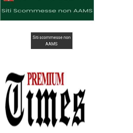
Siti scommesse non
AAMS