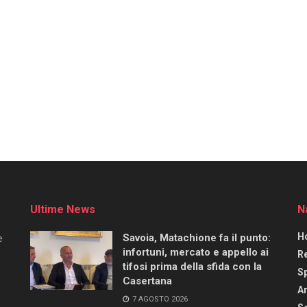
Ultime News
N
H
Savoia, Matachione fa il punto:
e
infortuni, mercato e appello ai
R
tifosi prima della sfida con la
S
Casertana
Ar
7 AGOSTO 2026