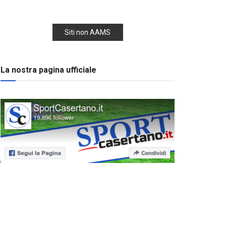
Siti non AAMS
La nostra pagina ufficiale