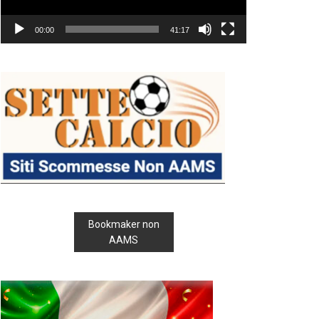
00:00
41:17
Bookmaker non
AAMS