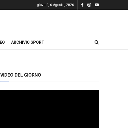
giovedì, 6 Agosto, 2026
DEO
ARCHIVIO SPORT
VIDEO DEL GIORNO
Video
Player