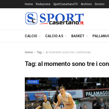
Home
Redazione
SportCasertanoTV
Archivio
Scrivici
CALCIO
CALCIO A 5
BASKET
PALLANU
Home
Tag
al momento sono tre i confermati
Tag:
al momento sono tre i co
HOME