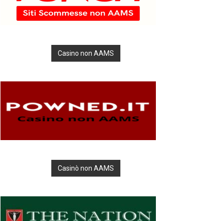
Casino non AAMS
Casinò non AAMS