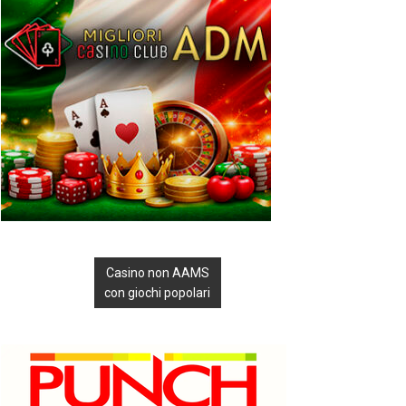
Casino non AAMS
con giochi popolari