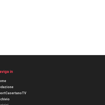
aviga in
ome
edazione
portCasertanoTV
chivio