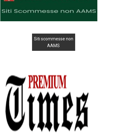
Siti scommesse non
AAMS