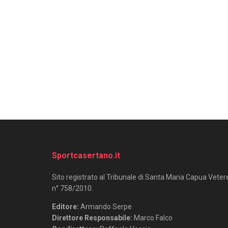
Sportcasertano.it
Sito registrato al Tribunale di Santa Maria Capua Veter
n° 758/2010.
Editore:
Armando Serpe
Direttore Responsabile:
Marco Falco