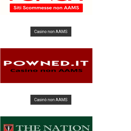
Casino non AAMS
Casinò non AAMS