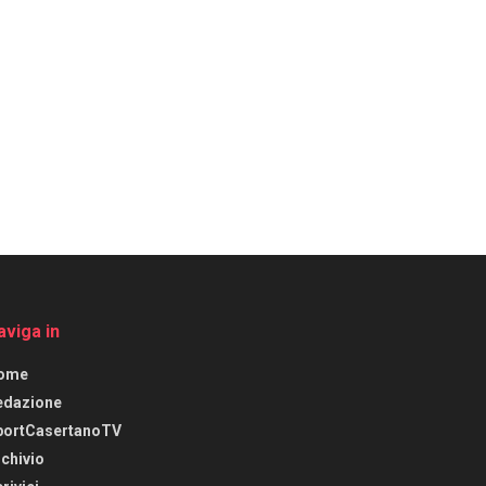
aviga in
ome
edazione
portCasertanoTV
chivio