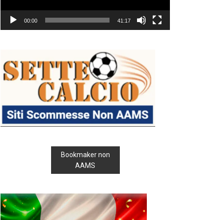
00:00
41:17
Bookmaker non
AAMS