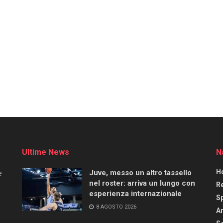
Ultime News
N
H
Juve, messo un altro tassello
e
nel roster: arriva un lungo con
R
esperienza internazionale
S
8 AGOSTO 2026
Ar