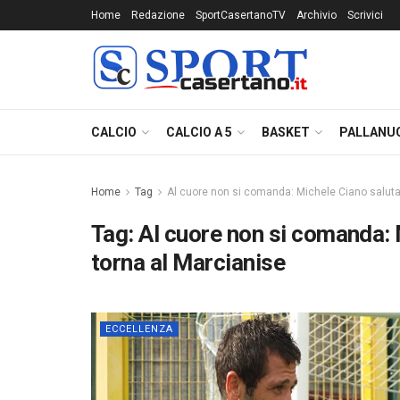
Home
Redazione
SportCasertanoTV
Archivio
Scrivici
CALCIO
CALCIO A 5
BASKET
PALLANU
Home
Tag
Al cuore non si comanda: Michele Ciano saluta 
Tag:
Al cuore non si comanda: 
torna al Marcianise
ECCELLENZA