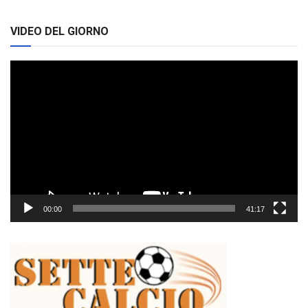
VIDEO DEL GIORNO
Video
Player
00:00
41:17