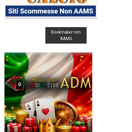
Bookmaker non
AAMS