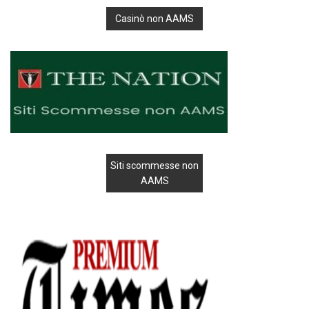
Casinò non AAMS
Siti scommesse non
AAMS