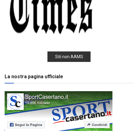
Siti non AAMS
La nostra pagina ufficiale