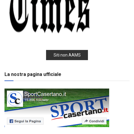
Siti non AAMS
La nostra pagina ufficiale