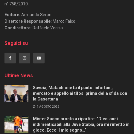
n° 758/2010.
Editore:
Armando Serpe
Direttore Responsabile:
Marco Falco
Condirettore:
Raffaele Veccia
Seguici su
Ultime News
Savoia, Matachione fa il punto: infortuni,
mercato e appello ai tifosi prima della sfida con
la Casertana
7 AGOSTO 2026
Mister Sacco pronto a ripartire: “Dieci anni
indimenticabili alla Juve Stabia, ora mi rimetto in
gioco. Ecco il mio sogno…”