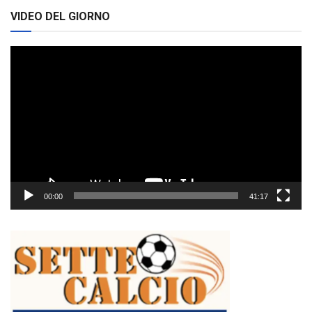
VIDEO DEL GIORNO
Video
Player
00:00
41:17