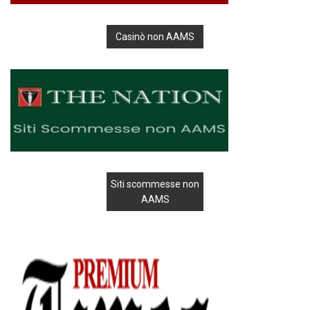
Casinò non AAMS
Siti scommesse non
AAMS