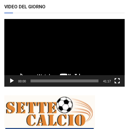
VIDEO DEL GIORNO
Video
Player
00:00
41:17