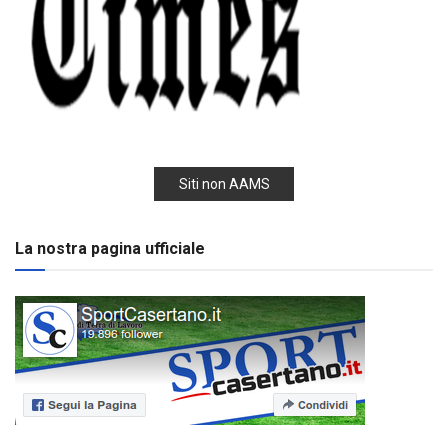
Siti non AAMS
La nostra pagina ufficiale