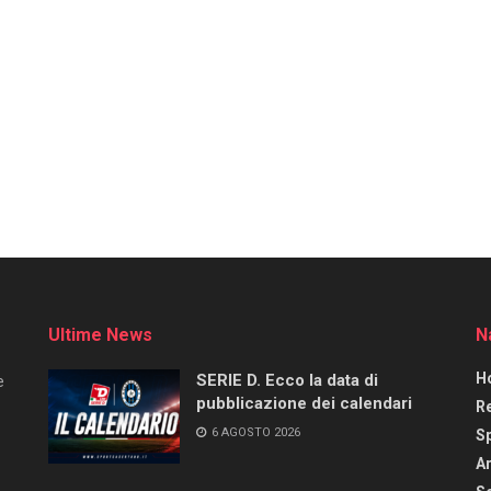
Ultime News
N
H
SERIE D. Ecco la data di
e
pubblicazione dei calendari
R
6 AGOSTO 2026
S
Ar