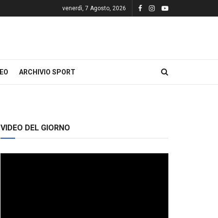
venerdì, 7 Agosto, 2026
DEO
ARCHIVIO SPORT
VIDEO DEL GIORNO
Video
Player