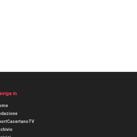
aviga in
ome
edazione
portCasertanoTV
chivio