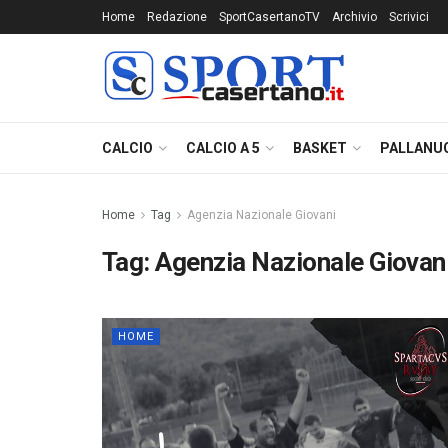
Home
Redazione
SportCasertanoTV
Archivio
Scrivici
CALCIO
CALCIO A 5
BASKET
PALLANU
Home
Tag
Agenzia Nazionale Giovani
Tag:
Agenzia Nazionale Giovan
HOME