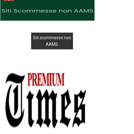
Siti scommesse non
AAMS