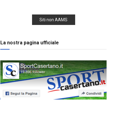
Siti non AAMS
La nostra pagina ufficiale