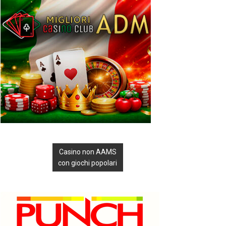
Casino non AAMS
con giochi popolari