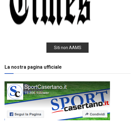
Siti non AAMS
La nostra pagina ufficiale