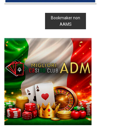
Bookmaker non
AAMS