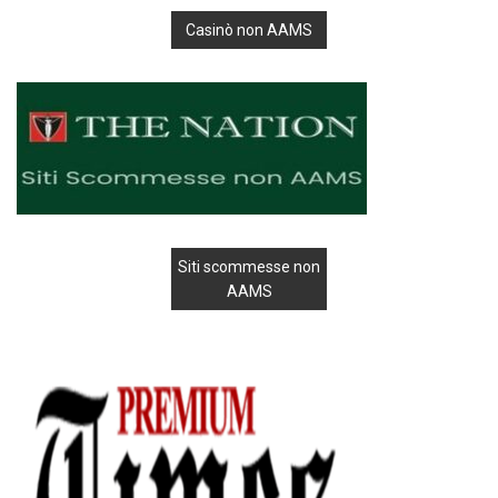
Casinò non AAMS
Siti scommesse non
AAMS