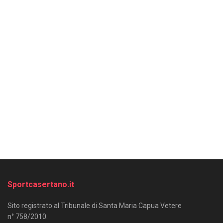
Sportcasertano.it
Sito registrato al Tribunale di Santa Maria Capua Vetere
n° 758/2010.