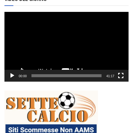
Video
Player
00:00
41:17