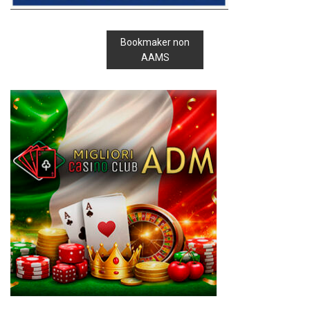
Bookmaker non
AAMS