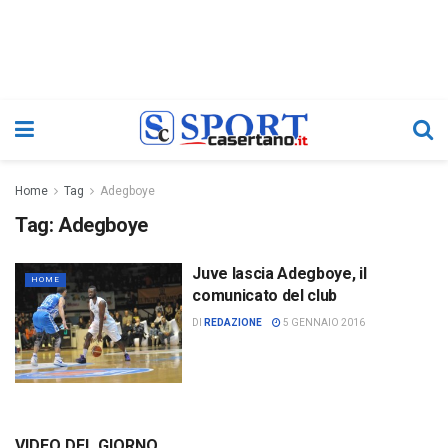
Home
Tag
Adegboye
Tag:
Adegboye
Juve lascia Adegboye, il
HOME
comunicato del club
DI
REDAZIONE
5 GENNAIO 2016
VIDEO DEL GIORNO