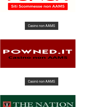
Casino non AAMS
Casinò non AAMS