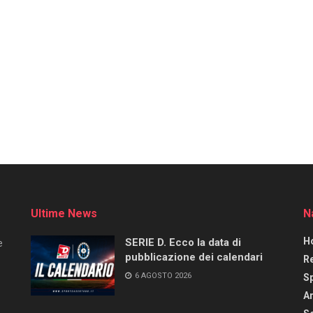
Ultime News
N
H
SERIE D. Ecco la data di
e
pubblicazione dei calendari
R
6 AGOSTO 2026
S
Ar