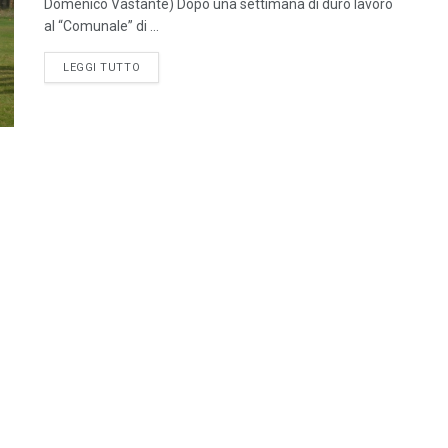
Domenico Vastante) Dopo una settimana di duro lavoro
al “Comunale” di ...
LEGGI TUTTO