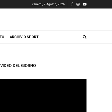
venerdì, 7 Agosto, 2026
DEO
ARCHIVIO SPORT
VIDEO DEL GIORNO
Video
Player