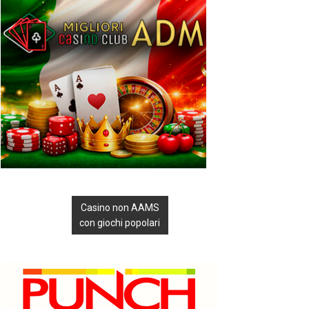
Casino non AAMS
con giochi popolari