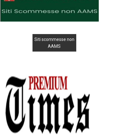
Siti scommesse non
AAMS