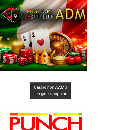
Casino non AAMS
con giochi popolari