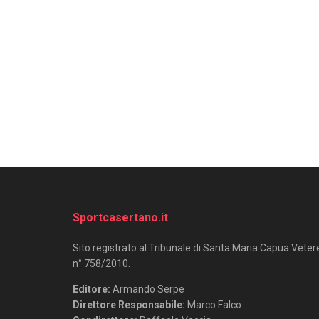
Sportcasertano.it
Sito registrato al Tribunale di Santa Maria Capua Veter
n° 758/2010.
Editore:
Armando Serpe
Direttore Responsabile:
Marco Falco