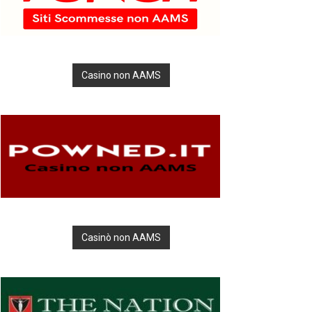
Casino non AAMS
Casinò non AAMS