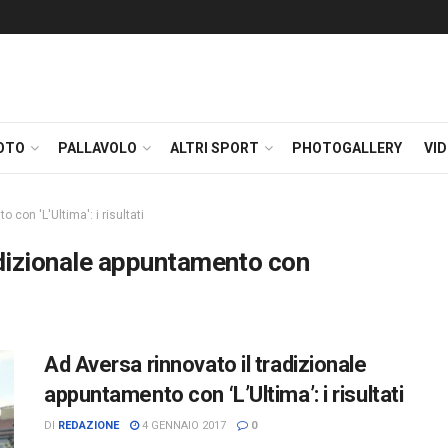
OTO
PALLAVOLO
ALTRI SPORT
PHOTOGALLERY
VI
 con 'L'Ultima': i risultati
adizionale appuntamento con
Ad Aversa rinnovato il tradizionale
appuntamento con ‘L’Ultima’: i risultati
DI
REDAZIONE
4 GENNAIO 2017
0