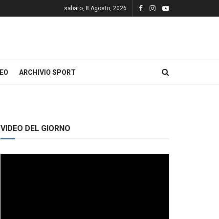
sabato, 8 Agosto, 2026
DEO
ARCHIVIO SPORT
VIDEO DEL GIORNO
Video
Player