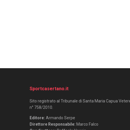
Sportcasertano.it
Sito registrato al Tribunale di Santa Maria Capua Veter
n° 758/2010.
Editore:
Armando Serpe
Direttore Responsabile:
Marco Falco