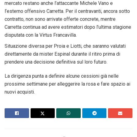
mercato restano anche l’attaccante Michele Vano e
l’esterno offensivo Carretta. Per il centravanti, ancora sotto
contratto, non sono arrivate offerte concrete, mentre
Carretta continua ad avere estimatori dopo l’ultima stagione
disputata con la Virtus Francavilla.
Situazione diversa per Proia e Liotti, che saranno valutati
direttamente da mister Espinal durante il ritiro prima di
prendere una decisione definitiva sul loro futuro.
La dirigenza punta a definire alcune cessioni già nelle
prossime settimane per alleggerire la rosa e fare spazio ai
nuovi acquisti.