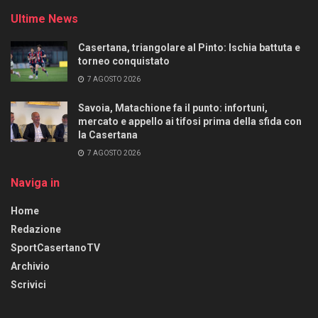
Ultime News
Casertana, triangolare al Pinto: Ischia battuta e
torneo conquistato
7 AGOSTO 2026
Savoia, Matachione fa il punto: infortuni,
mercato e appello ai tifosi prima della sfida con
la Casertana
7 AGOSTO 2026
Naviga in
Home
Redazione
SportCasertanoTV
Archivio
Scrivici