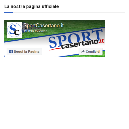
La nostra pagina ufficiale