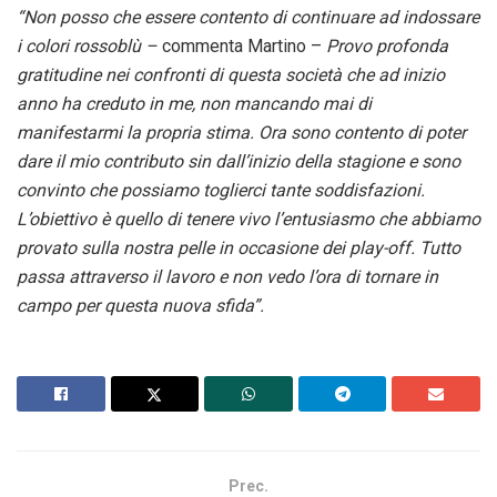
“Non posso che essere contento di continuare ad indossare
i colori rossoblù –
commenta Martino –
Provo profonda
gratitudine nei confronti di questa società che ad inizio
anno ha creduto in me, non mancando mai di
manifestarmi la propria stima. Ora sono contento di poter
dare il mio contributo sin dall’inizio della stagione e sono
convinto che possiamo toglierci tante soddisfazioni.
L’obiettivo è quello di tenere vivo l’entusiasmo che abbiamo
provato sulla nostra pelle in occasione dei play-off. Tutto
passa attraverso il lavoro e non vedo l’ora di tornare in
campo per questa nuova sfida”.
Prec.