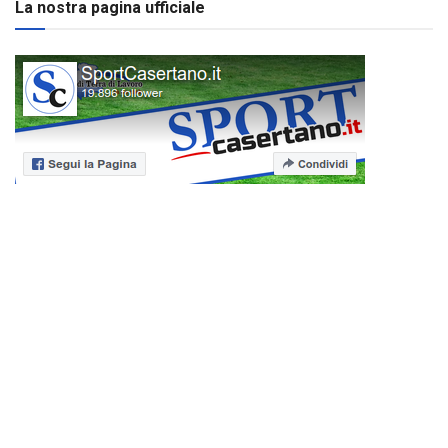
La nostra pagina ufficiale