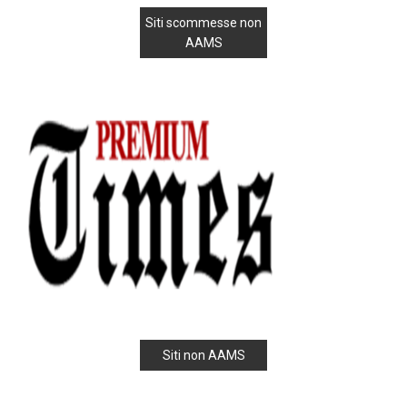
Siti scommesse non
AAMS
Siti non AAMS