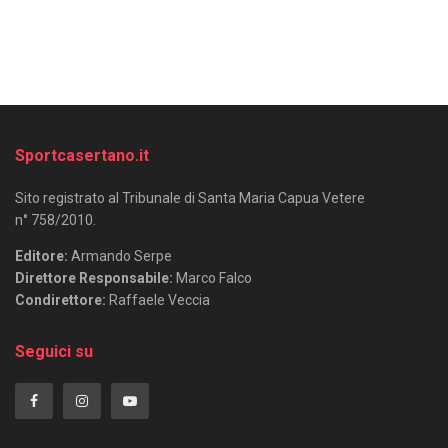
Sportcasertano.it
Sito registrato al Tribunale di Santa Maria Capua Vetere
n° 758/2010.
Editore:
Armando Serpe
Direttore Responsabile:
Marco Falco
Condirettore:
Raffaele Veccia
Seguici su