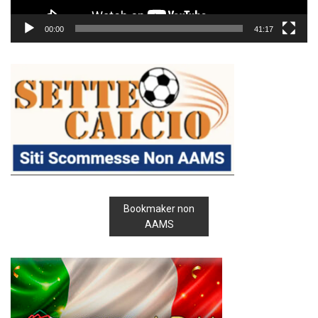
00:00
41:17
Bookmaker non
AAMS