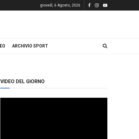
giovedì, 6 Agosto, 2026
DEO
ARCHIVIO SPORT
VIDEO DEL GIORNO
Video
Player