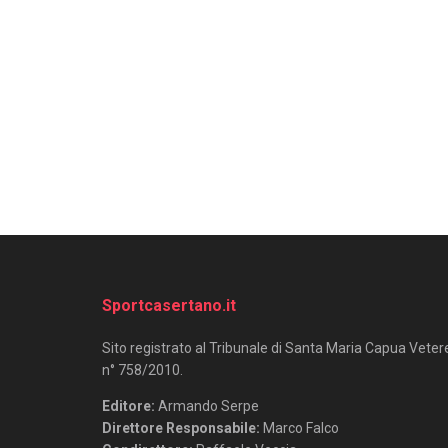
Sportcasertano.it
Sito registrato al Tribunale di Santa Maria Capua Veter
n° 758/2010.
Editore:
Armando Serpe
Direttore Responsabile:
Marco Falco