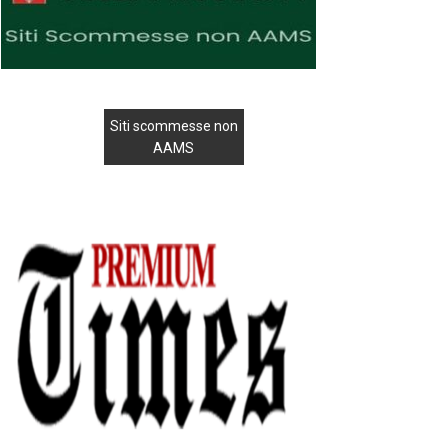
Siti scommesse non
AAMS