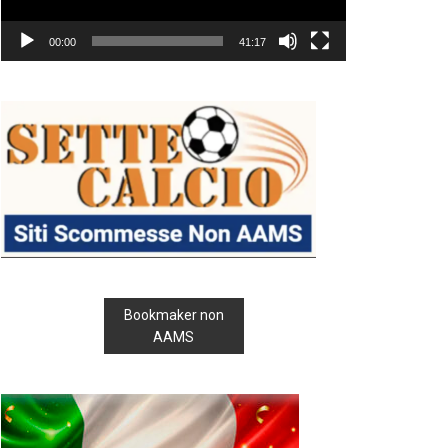
00:00
41:17
Bookmaker non
AAMS