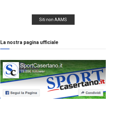
Siti non AAMS
La nostra pagina ufficiale