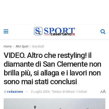
Home
Altri Sport
Baseball
VIDEO. Altro che restyling! il
diamante di San Clemente non
brilla più, si allaga e i lavori non
sono mai stati conclusi
A
di
redazione
2 Luglio 2026
Tempo di lettura: 1 minuti
A