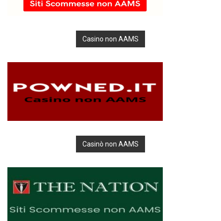
Casino non AAMS
Casinò non AAMS