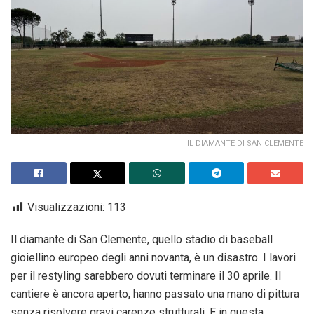
IL DIAMANTE DI SAN CLEMENTE
Visualizzazioni:
113
Il diamante di San Clemente, quello stadio di baseball
gioiellino europeo degli anni novanta, è un disastro. I lavori
per il restyling sarebbero dovuti terminare il 30 aprile. Il
cantiere è ancora aperto, hanno passato una mano di pittura
senza risolvere gravi carenze strutturali. E in questa