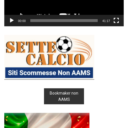
00:00
41:17
Bookmaker non
AAMS