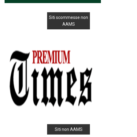
Siti scommesse non
AAMS
Siti non AAMS