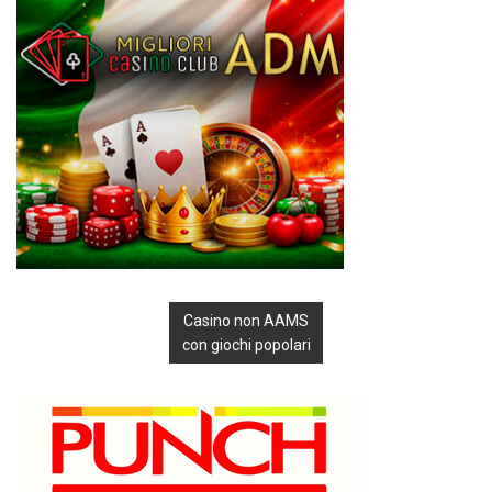
Casino non AAMS
con giochi popolari