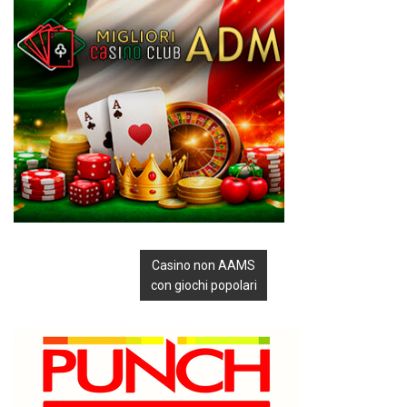
Casino non AAMS
con giochi popolari