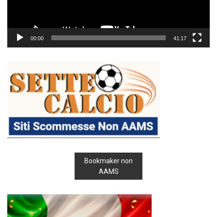
00:00
41:17
Bookmaker non
AAMS