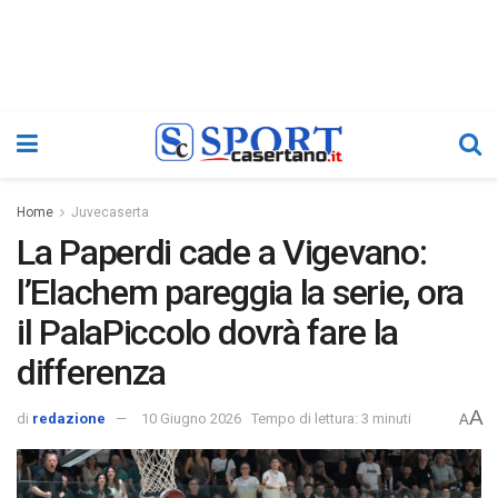
Home
Juvecaserta
La Paperdi cade a Vigevano:
l’Elachem pareggia la serie, ora
il PalaPiccolo dovrà fare la
differenza
A
di
redazione
10 Giugno 2026
Tempo di lettura: 3 minuti
A