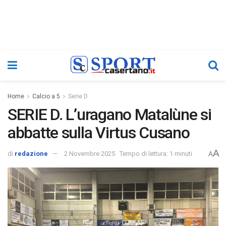
Home
Calcio a 5
Serie D
SERIE D. L’uragano Matalùne si
abbatte sulla Virtus Cusano
A
di
redazione
2 Novembre 2025
Tempo di lettura: 1 minuti
A