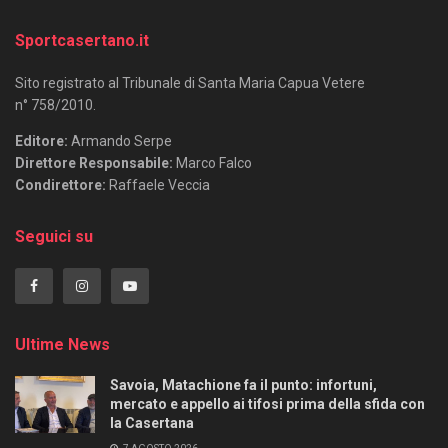
Sportcasertano.it
Sito registrato al Tribunale di Santa Maria Capua Vetere
n° 758/2010.
Editore:
Armando Serpe
Direttore Responsabile:
Marco Falco
Condirettore:
Raffaele Veccia
Seguici su
Ultime News
Savoia, Matachione fa il punto: infortuni,
mercato e appello ai tifosi prima della sfida con
la Casertana