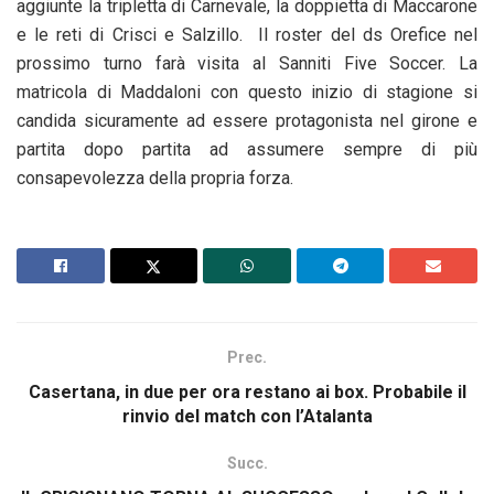
aggiunte la tripletta di Carnevale, la doppietta di Maccarone
e le reti di Crisci e Salzillo. Il roster del ds Orefice nel
prossimo turno farà visita al Sanniti Five Soccer. La
matricola di Maddaloni con questo inizio di stagione si
candida sicuramente ad essere protagonista nel girone e
partita dopo partita ad assumere sempre di più
consapevolezza della propria forza.
Prec.
Casertana, in due per ora restano ai box. Probabile il
rinvio del match con l’Atalanta
Succ.