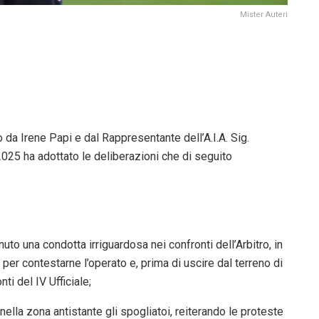
Mister Auteri
o da Irene Papi e dal Rappresentante dell’A.I.A. Sig.
2025 ha adottato le deliberazioni che di seguito
to una condotta irriguardosa nei confronti dell’Arbitro, in
per contestarne l’operato e, prima di uscire dal terreno di
ti del IV Ufficiale;
 nella zona antistante gli spogliatoi, reiterando le proteste