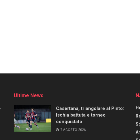
Ultime News
N
H
Casertana, triangolare al Pinto:
e
Ischia battuta e torneo
R
conquistato
S
7 AGOSTO 2026
Ar