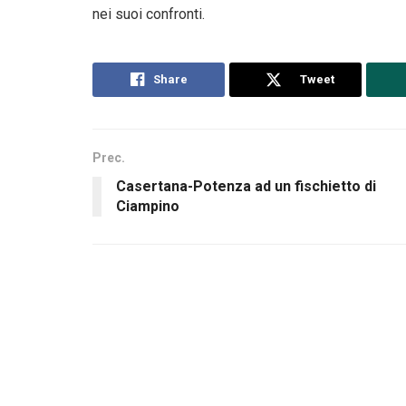
nei suoi confronti.
Share
Tweet
Prec.
Casertana-Potenza ad un fischietto di
Ciampino