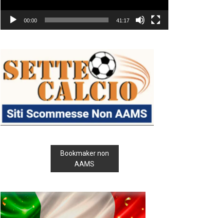
00:00
41:17
Bookmaker non
AAMS