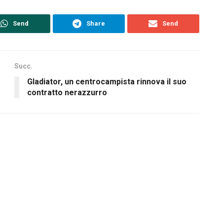
Send
Share
Send
Succ.
Gladiator, un centrocampista rinnova il suo
contratto nerazzurro