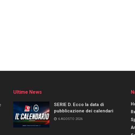
Ultime News
N
H
SERIE D. Ecco la data di
e
pubblicazione dei calendari
R
6 AGOSTO 2026
S
Ar