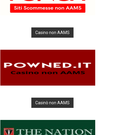
Casino non AAMS
Casinò non AAMS