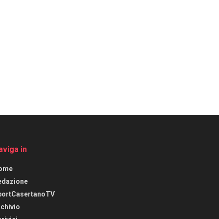
aviga in
ome
edazione
portCasertanoTV
chivio