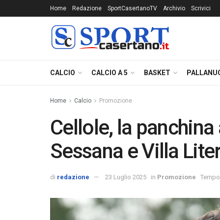
Home
Redazione
SportCasertanoTV
Archivio
Scrivici
CALCIO
CALCIO A 5
BASKET
PALLANU
Home
Calcio
Promozione
Cellole, la panchina
Sessana e Villa Lite
di
redazione
23 Luglio 2025
in
Promozione
Tempo d