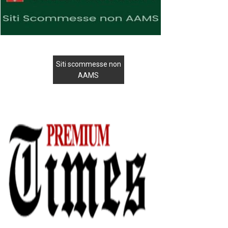
Siti scommesse non
AAMS