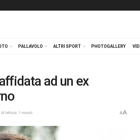
OTO
PALLAVOLO
ALTRI SPORT
PHOTOGALLERY
VI
 affidata ad un ex
rno
A
i lettura: 1 minuti
A