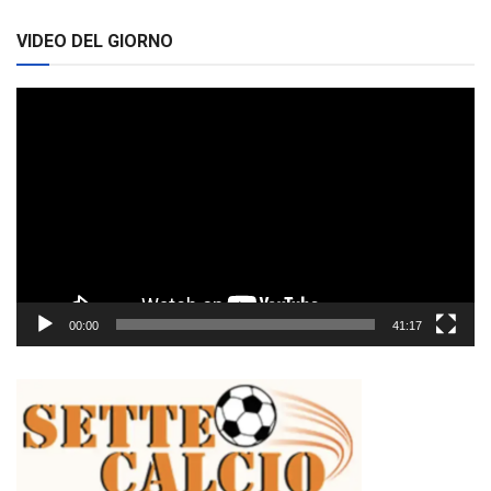
VIDEO DEL GIORNO
Video
Player
00:00
41:17