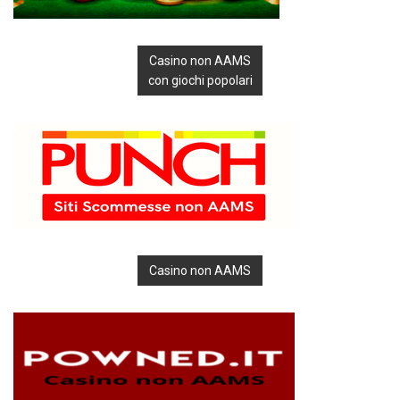
Casino non AAMS
con giochi popolari
Casino non AAMS