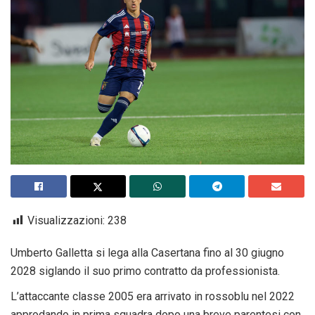
Visualizzazioni:
238
Umberto Galletta si lega alla Casertana fino al 30 giugno
2028 siglando il suo primo contratto da professionista.
L’attaccante classe 2005 era arrivato in rossoblu nel 2022
approdando in prima squadra dopo una breve parentesi con