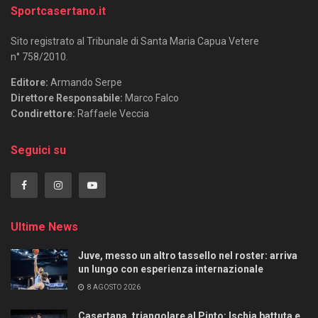
Sportcasertano.it
Sito registrato al Tribunale di Santa Maria Capua Vetere
n° 758/2010.
Editore:
Armando Serpe
Direttore Responsabile:
Marco Falco
Condirettore:
Raffaele Veccia
Seguici su
Ultime News
Juve, messo un altro tassello nel roster: arriva
un lungo con esperienza internazionale
8 AGOSTO 2026
Casertana, triangolare al Pinto: Ischia battuta e