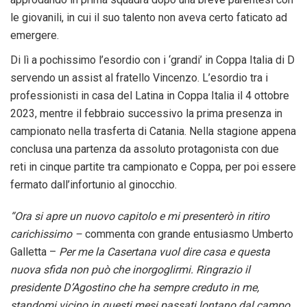
le giovanili, in cui il suo talento non aveva certo faticato ad
emergere.
Di lì a pochissimo l’esordio con i ‘grandi’ in Coppa Italia di D
servendo un assist al fratello Vincenzo. L’esordio tra i
professionisti in casa del Latina in Coppa Italia il 4 ottobre
2023, mentre il febbraio successivo la prima presenza in
campionato nella trasferta di Catania. Nella stagione appena
conclusa una partenza da assoluto protagonista con due
reti in cinque partite tra campionato e Coppa, per poi essere
fermato dall’infortunio al ginocchio.
“Ora si apre un nuovo capitolo e mi presenterò in ritiro
carichissimo –
commenta con grande entusiasmo Umberto
Galletta –
Per me la Casertana vuol dire casa e questa
nuova sfida non può che inorgoglirmi. Ringrazio il
presidente D’Agostino che ha sempre creduto in me,
standomi vicino in questi mesi passati lontano dal campo.