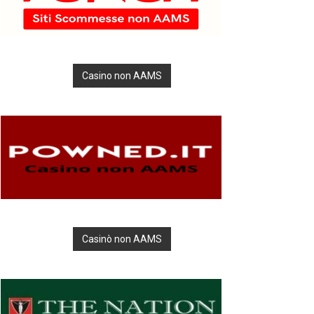
Casino non AAMS
Casinò non AAMS