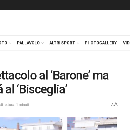
OTO
PALLAVOLO
ALTRI SPORT
PHOTOGALLERY
VI
tacolo al ‘Barone’ ma
 al ‘Bisceglia’
A
i lettura: 1 minuti
A