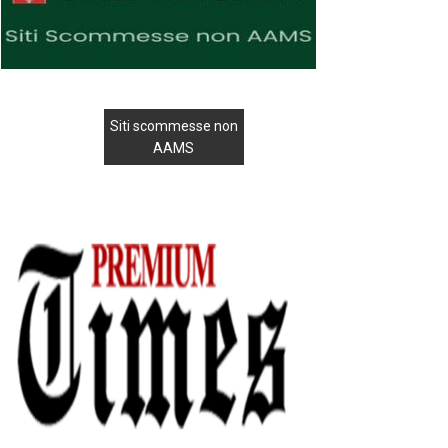
Siti scommesse non
AAMS