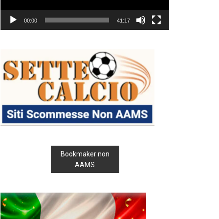
00:00
41:17
Bookmaker non
AAMS