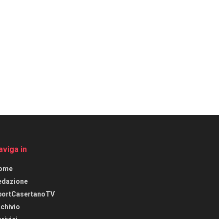
aviga in
ome
edazione
portCasertanoTV
chivio