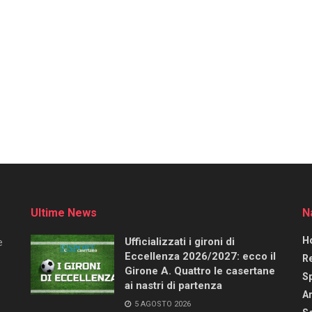
Ultime News
N
H
Ufficializzati i gironi di
e
Eccellenza 2026/2027: ecco il
R
Girone A. Quattro le casertane
S
ai nastri di partenza
Ar
5 AGOSTO 2026