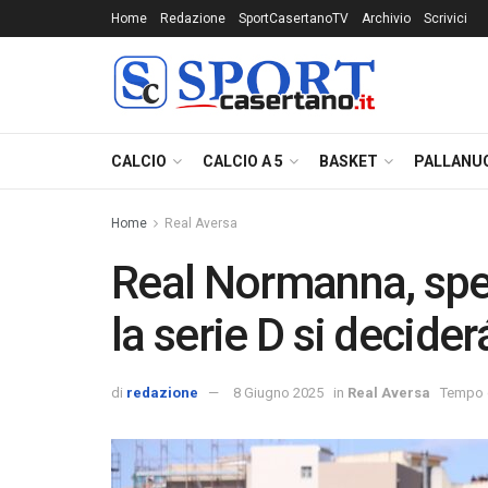
Home
Redazione
SportCasertanoTV
Archivio
Scrivici
CALCIO
CALCIO A 5
BASKET
PALLANU
Home
Real Aversa
Real Normanna, spet
la serie D si deciderá
di
redazione
8 Giugno 2025
in
Real Aversa
Tempo d