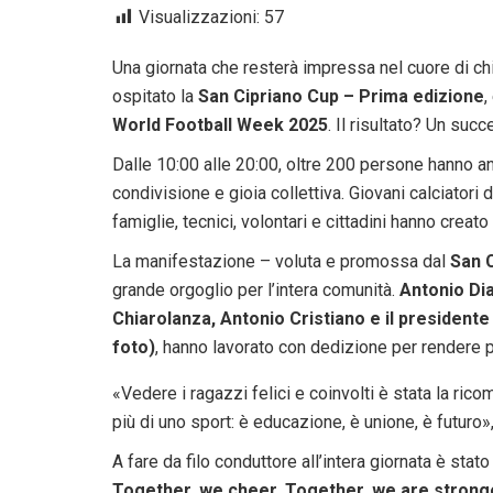
Visualizzazioni:
57
Una giornata che resterà impressa nel cuore di ch
ospitato la
San Cipriano Cup – Prima edizione
,
World Football Week 2025
. Il risultato? Un suc
Dalle 10:00 alle 20:00, oltre 200 persone hanno an
condivisione e gioia collettiva. Giovani calciatori
famiglie, tecnici, volontari e cittadini hanno creat
La manifestazione – voluta e promossa dal
San C
grande orgoglio per l’intera comunità.
Antonio Dia
Chiarolanza, Antonio Cristiano e il presidente
foto)
, hanno lavorato con dedizione per rendere 
«Vedere i ragazzi felici e coinvolti è stata la rico
più di uno sport: è educazione, è unione, è futuro»
A fare da filo conduttore all’intera giornata è stato
Together, we cheer. Together, we are strong