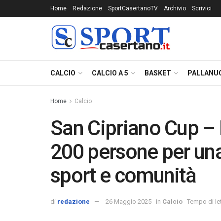
Home
Redazione
SportCasertanoTV
Archivio
Scrivici
CALCIO
CALCIO A 5
BASKET
PALLANU
Home
Calcio
San Cipriano Cup – 
200 persone per una
sport e comunità
di
redazione
26 Maggio 2025
in
Calcio
Tempo di let