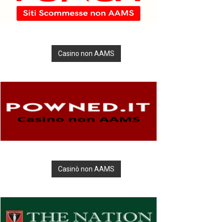
Casino non AAMS
Casinò non AAMS