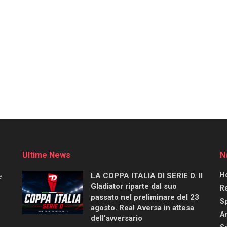
Ultime News
N
H
LA COPPA ITALIA DI SERIE D. Il
e
Gladiator riparte dal suo
R
passato nel preliminare del 23
S
agosto. Real Aversa in attesa
Ar
dell’avversario