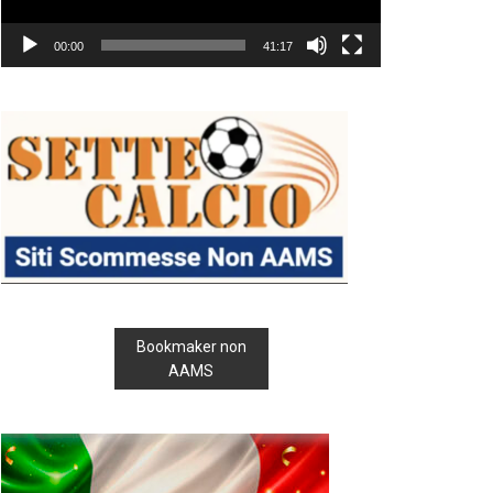
00:00
41:17
Bookmaker non
AAMS