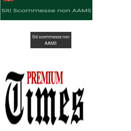
Siti scommesse non
AAMS