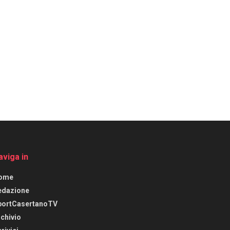
aviga in
ome
edazione
portCasertanoTV
chivio