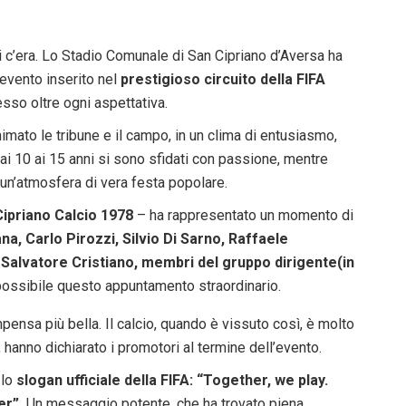
i c’era. Lo Stadio Comunale di San Cipriano d’Aversa ha
 evento inserito nel
prestigioso circuito della FIFA
cesso oltre ogni aspettativa.
imato le tribune e il campo, in un clima di entusiasmo,
 dai 10 ai 15 anni si sono sfidati con passione, mentre
o un’atmosfera di vera festa popolare.
ipriano Calcio 1978
– ha rappresentato un momento di
na, Carlo Pirozzi, Silvio Di Sarno, Raffaele
 Salvatore Cristiano, membri del gruppo dirigente(in
possibile questo appuntamento straordinario.
mpensa più bella. Il calcio, quando è vissuto così, è molto
, hanno dichiarato i promotori al termine dell’evento.
 lo
slogan ufficiale della FIFA: “Together, we play.
er”.
Un messaggio potente, che ha trovato piena