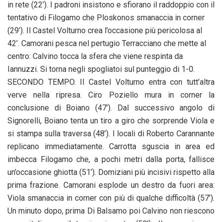
in rete (22’). I padroni insistono e sfiorano il raddoppio con il
tentativo di Filogamo che Ploskonos smanaccia in corner
(29’). Il Castel Volturno crea l’occasione più pericolosa al
42’. Camorani pesca nel pertugio Terracciano che mette al
centro: Calvino tocca la sfera che viene respinta da
Iannuzzi. Si torna negli spogliatoi sul punteggio di 1-0.
SECONDO TEMPO. Il Castel Volturno entra con tutt’altra
verve nella ripresa. Ciro Poziello mura in corner la
conclusione di Boiano (47’). Dal successivo angolo di
Signorelli, Boiano tenta un tiro a giro che sorprende Viola e
si stampa sulla traversa (48’). I locali di Roberto Carannante
replicano immediatamente. Carrotta sguscia in area ed
imbecca Filogamo che, a pochi metri dalla porta, fallisce
un’occasione ghiotta (51’). Domiziani più incisivi rispetto alla
prima frazione. Camorani esplode un destro da fuori area:
Viola smanaccia in corner con più di qualche difficoltà (57’).
Un minuto dopo, prima Di Balsamo poi Calvino non riescono