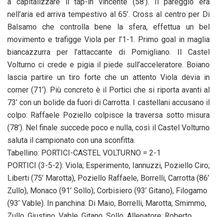
a capitalizzare il tap-in vincente (58’). Il pareggio era
nell’aria ed arriva tempestivo al 65’. Cross al centro per Di
Balsamo che controlla bene la sfera, effettua un bel
movimento e trafigge Viola per l’1-1. Primo goal in maglia
biancazzurra per l’attaccante di Pomigliano. Il Castel
Volturno ci crede e pigia il piede sull’acceleratore. Boiano
lascia partire un tiro forte che un attento Viola devia in
corner (71’). Più concreto è il Portici che si riporta avanti al
73’ con un bolide da fuori di Carrotta. I castellani accusano il
colpo: Raffaele Poziello colpisce la traversa sotto misura
(78’). Nel finale succede poco e nulla, così il Castel Volturno
saluta il campionato con una sconfitta.
Tabellino: PORTICI-CASTEL VOLTURNO = 2-1
PORTICI (3-5-2): Viola; Esperimento, Iannuzzi, Poziello Ciro;
Liberti (75’ Marotta), Poziello Raffaele, Borrelli, Carrotta (86’
Zullo), Monaco (91’ Sollo); Corbisiero (93’ Gitano), Filogamo
(93’ Vable). In panchina: Di Maio, Borrelli, Marotta, Smimmo,
Zullo, Giustino, Vable, Gitano, Sollo. Allenatore: Roberto