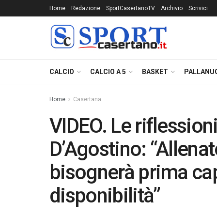
Home
Redazione
SportCasertanoTV
Archivio
Scrivici
CALCIO
CALCIO A 5
BASKET
PALLANU
Home
Casertana
VIDEO. Le riflession
D’Agostino: “Allena
bisognerà prima capi
disponibilità”