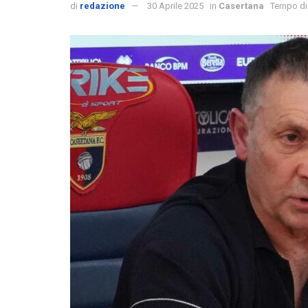
di
redazione
30 Aprile 2025
in
Casertana
Tempo di 