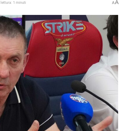
A
lettura: 1 minuti
A