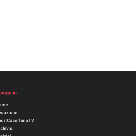
aviga in
ome
edazione
portCasertanoTV
chivio