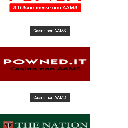
Casino non AAMS
Casinò non AAMS