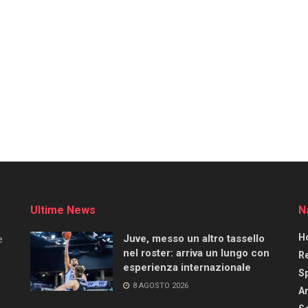
Ultime News
N
H
Juve, messo un altro tassello
e
nel roster: arriva un lungo con
R
esperienza internazionale
S
8 AGOSTO 2026
Ar