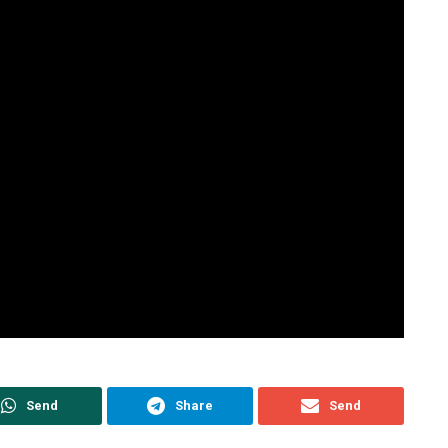
Send
Share
Send