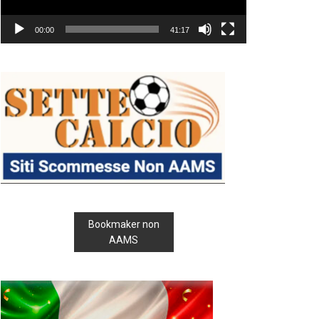
00:00
41:17
Bookmaker non
AAMS