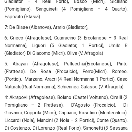
Gladiator – 4 Real Forio), Bosco (Micri), Siciliano
(Pomigliano), Sanguineti (4 Pomigliano – 4 Quarto),
Esposito (Stasia)
7: De Biase (Albanova), Arario (Gladiator),
6: Grieco (Afragolese), Guarracino (3 Ercolanese – 3 Real
Normanna), Liguori (5 Gladiator, 1 Portici), Umile B
(Gladiator) Di Giacomo (Micri), Oliva (V. Afragola)
5: Abayan (Afragolese), Pellecchia(Ercolanese), Pinto
(Frattese), De Rosa (Frocalcio), Ferro(Micri), Romeo,
(Portici), Marzano, Aracri (4 Real Normanna 1 Portici), Caso
Naturale(Real Normanna), Schiennea, Galasso (V. Afragola)
4: Akrapovi (Afragolese), Boiano (Castel Volturno), Cirelli (2
Pomigliano – 2 Frattese), D’Agosto (Frocalcio), Di
Giovanni, Coppola (Micri), Capuano, Rosolino (Montecalcio),
Liccardi (Nola), Mancini (2 Nola – 2 Portici), Conte (Quarto),
Di Costanzo, Di Lorenzo (Real Forio), Simonetti (3 Sessana