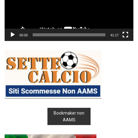
00:00
41:17
Bookmaker non
AAMS