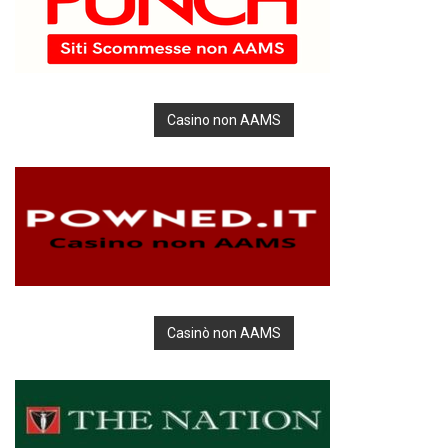
Casino non AAMS
Casinò non AAMS