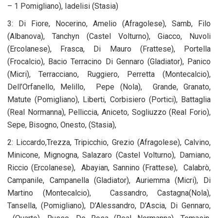
– 1 Pomigliano), Iadelisi (Stasia)
3: Di Fiore, Nocerino, Amelio (Afragolese), Samb, Filo
(Albanova), Tanchyn (Castel Volturno), Giacco, Nuvoli
(Ercolanese), Frasca, Di Mauro (Frattese), Portella
(Frocalcio), Bacio Terracino Di Gennaro (Gladiator), Panico
(Micri), Terracciano, Ruggiero, Perretta (Montecalcio),
Dell’Orfanello, Melillo, Pepe (Nola), Grande, Granato,
Matute (Pomigliano), Liberti, Corbisiero (Portici), Battaglia
(Real Normanna), Pelliccia, Aniceto, Sogliuzzo (Real Forio),
Sepe, Bisogno, Onesto, (Stasia),
2: Liccardo,Trezza, Tripicchio, Grezio (Afragolese), Calvino,
Minicone, Mignogna, Salazaro (Castel Volturno), Damiano,
Riccio (Ercolanese), Abayian, Sannino (Frattese), Calabrò,
Campanile, Campanella (Gladiator), Auriemma (Micri), Di
Martino (Montecalcio), Cassandro, Castagna(Nola),
Tansella, (Pomigliano), D’Alessandro, D’Ascia, Di Gennaro,