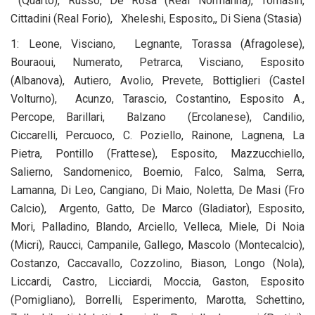
(Quarto), Russo, De Rosa (Real Normanna), Tomasin,
Cittadini (Real Forio), Xheleshi, Esposito,, Di Siena (Stasia)
1: Leone, Visciano, Legnante, Torassa (Afragolese),
Bouraoui, Numerato, Petrarca, Visciano, Esposito
(Albanova), Autiero, Avolio, Prevete, Bottiglieri (Castel
Volturno), Acunzo, Tarascio, Costantino, Esposito A.,
Percope, Barillari, Balzano (Ercolanese), Candilio,
Ciccarelli, Percuoco, C. Poziello, Rainone, Lagnena, La
Pietra, Pontillo (Frattese), Esposito, Mazzucchiello,
Salierno, Sandomenico, Boemio, Falco, Salma, Serra,
Lamanna, Di Leo, Cangiano, Di Maio, Noletta, De Masi (Fro
Calcio), Argento, Gatto, De Marco (Gladiator), Esposito,
Mori, Palladino, Blando, Arciello, Velleca, Miele, Di Noia
(Micri), Raucci, Campanile, Gallego, Mascolo (Montecalcio),
Costanzo, Caccavallo, Cozzolino, Biason, Longo (Nola),
Liccardi, Castro, Licciardi, Moccia, Gaston, Esposito
(Pomigliano), Borrelli, Esperimento, Marotta, Schettino,