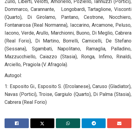
Zullo, Liberti, Velotti, Amoriello, Poziello, Iannuzzi (Portici),
Dommarco, Carannante, Longobardi, Tartaglione, Visconti
(Quarto), Di Girolamo, Pantano, Cestrone, Nocchiero,
Fontanarosa (Real Normanna), Iaccarino, Arcamone, Peluso,
Iacono, Verde, Arullo, Marchionni, Buono, Di Meglio, Cabrera
(Real Forio), Di Martino, Borrelli, Carnicelli, De Stefano
(Sessana), Sgambati, Napolitano, Ramaglia, Palladino,
Mazzucchiello, Caiazzo (Stasia), Ronga, Infimo, Rinaldi,
Arciello, Pragiola (V. Afragola).
Autogol:
1: Esposito Gi., Esposito S. (Ercolanese), Caruso (Gladiator),
Navas (Portici), Troise, Gargiulo (Quarto), Di Palma (Stasia),
Cabrera (Real Forio)