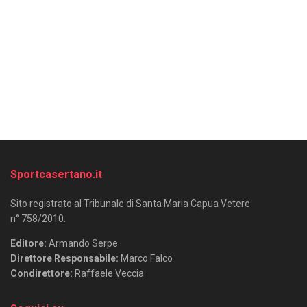
Sportcasertano.it
Sito registrato al Tribunale di Santa Maria Capua Vetere
n° 758/2010.
Editore:
Armando Serpe
Direttore Responsabile:
Marco Falco
Condirettore:
Raffaele Veccia