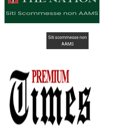
Siti scommesse non
AAMS