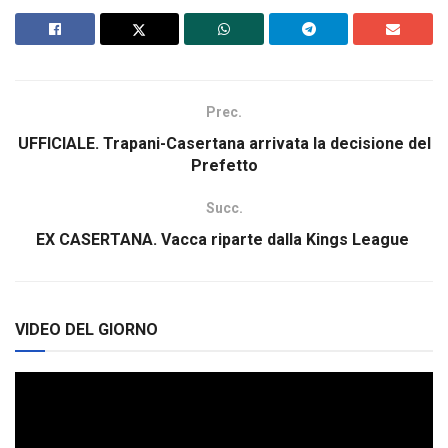
Prec.
UFFICIALE. Trapani-Casertana arrivata la decisione del
Prefetto
Succ.
EX CASERTANA. Vacca riparte dalla Kings League
VIDEO DEL GIORNO
Video
Player