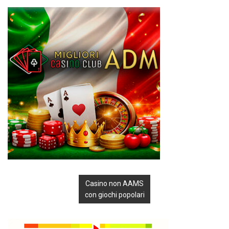
Casino non AAMS
con giochi popolari