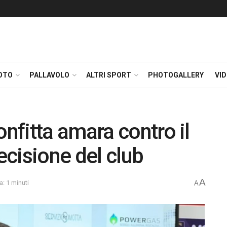
OTO
PALLAVOLO
ALTRI SPORT
PHOTOGALLERY
VI
fitta amara contro il
decisione del club
A
a: 1 minuti
A