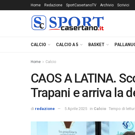
Home
Redazione
SportCasertanoTV
Archivio
Scrivici
CALCIO
CALCIO A 5
BASKET
PALLANU
Home
Calcio
CAOS A LATINA. Scon
Trapani e arriva la 
di
redazione
5 Aprile 2025
in
Calcio
Tempo di lettur