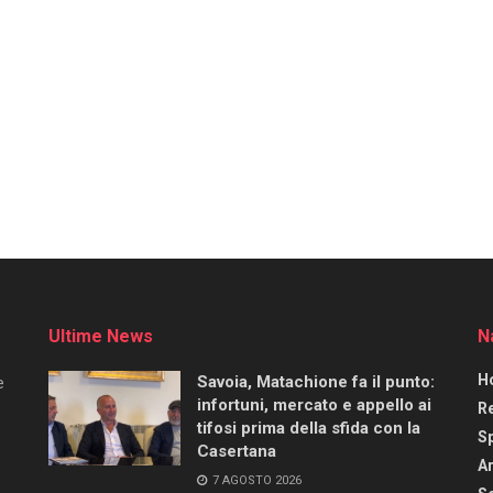
Ultime News
N
H
Savoia, Matachione fa il punto:
e
infortuni, mercato e appello ai
R
tifosi prima della sfida con la
S
Casertana
Ar
7 AGOSTO 2026