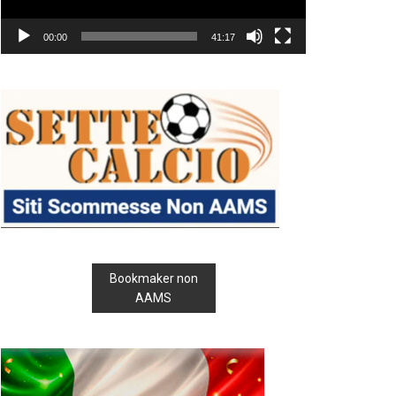
00:00
41:17
Bookmaker non
AAMS