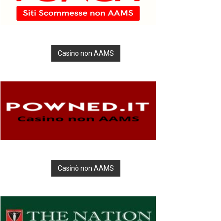
Casino non AAMS
Casinò non AAMS