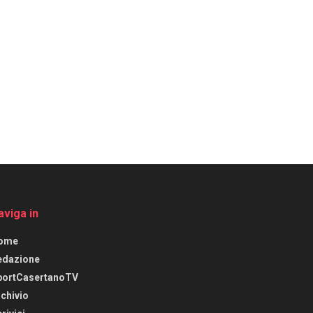
aviga in
ome
edazione
portCasertanoTV
chivio