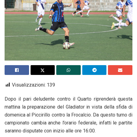
Visualizzazioni:
139
Dopo il pari deludente contro il Quarto riprenderà questa
mattina la preparazione del Gladiator in vista della sfida di
domenica al Piccirillo contro la Frocalcio. Da questo turno di
campionato cambia anche l’orario federale, infatti le partite
saranno disputate con inizio alle ore 16:00.