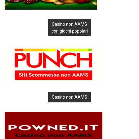
Casino non AAMS
con giochi popolari
Casino non AAMS