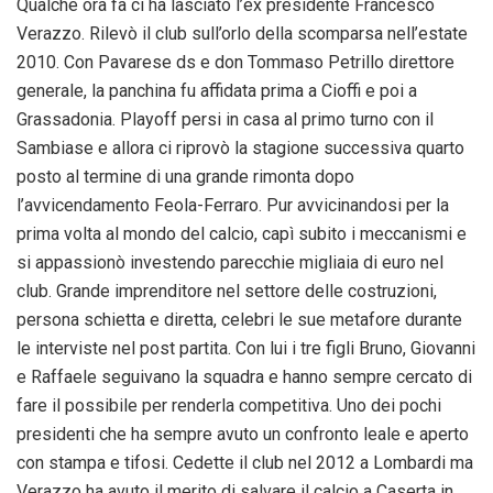
Qualche ora fa ci ha lasciato l’ex presidente Francesco
Verazzo. Rilevò il club sull’orlo della scomparsa nell’estate
2010. Con Pavarese ds e don Tommaso Petrillo direttore
generale, la panchina fu affidata prima a Cioffi e poi a
Grassadonia. Playoff persi in casa al primo turno con il
Sambiase e allora ci riprovò la stagione successiva quarto
posto al termine di una grande rimonta dopo
l’avvicendamento Feola-Ferraro. Pur avvicinandosi per la
prima volta al mondo del calcio, capì subito i meccanismi e
si appassionò investendo parecchie migliaia di euro nel
club. Grande imprenditore nel settore delle costruzioni,
persona schietta e diretta, celebri le sue metafore durante
le interviste nel post partita. Con lui i tre figli Bruno, Giovanni
e Raffaele seguivano la squadra e hanno sempre cercato di
fare il possibile per renderla competitiva. Uno dei pochi
presidenti che ha sempre avuto un confronto leale e aperto
con stampa e tifosi. Cedette il club nel 2012 a Lombardi ma
Verazzo ha avuto il merito di salvare il calcio a Caserta in