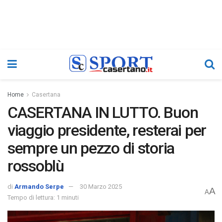
Home
Casertana
CASERTANA IN LUTTO. Buon
viaggio presidente, resterai per
sempre un pezzo di storia
rossoblù
di
Armando Serpe
30 Marzo 2025
A
A
Tempo di lettura: 1 minuti