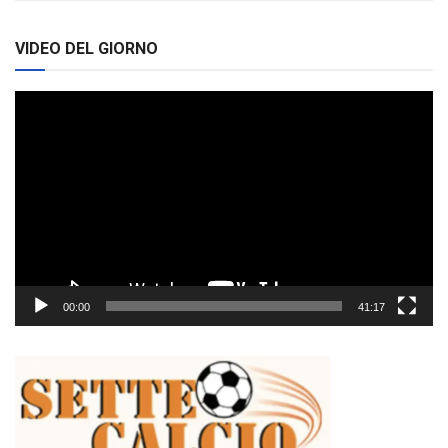
VIDEO DEL GIORNO
Video
Player
00:00
41:17