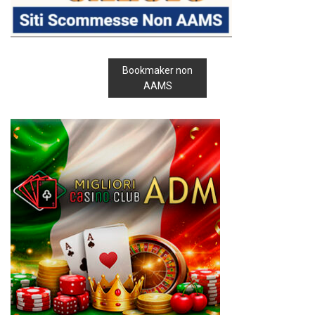
Bookmaker non
AAMS