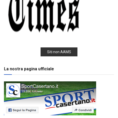
Siti non AAMS
La nostra pagina ufficiale