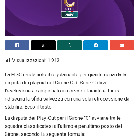
Visualizzazioni:
1.912
La
FIGC
rende noto il regolamento per quanto riguarda la
disputa dei
playout
nel Girone C di Serie C dove
l’esclusione a campionato in corso di Taranto e
Turris
ridisegna la sfida salvezza con una sola retrocessione da
stabilire. Ecco il testo:
La disputa dei Play-Out per il Girone “C” avviene tra le
squadre classificatesi all’ultimo e penultimo posto del
Girone, secondo la seguente formula: