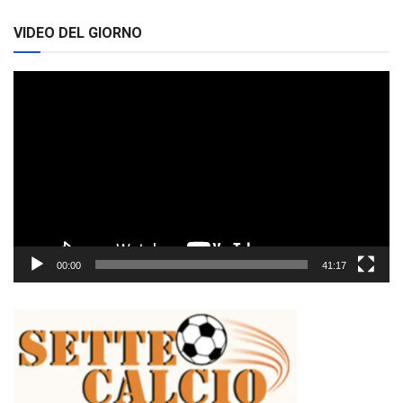
VIDEO DEL GIORNO
Video
Player
00:00
41:17