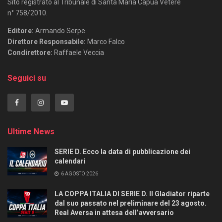
Sito registrato al Tribunale di Santa Maria Capua Vetere
n° 758/2010.
Editore:
Armando Serpe
Direttore Responsabile:
Marco Falco
Condirettore:
Raffaele Veccia
Seguici su
Ultime News
SERIE D. Ecco la data di pubblicazione dei
calendari
6 AGOSTO 2026
LA COPPA ITALIA DI SERIE D. Il Gladiator riparte
dal suo passato nel preliminare del 23 agosto.
Real Aversa in attesa dell’avversario