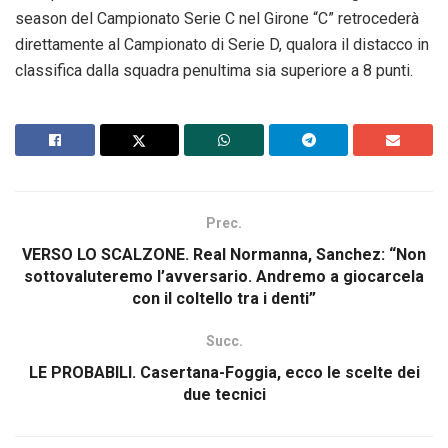
season
del Campionato Serie C nel Girone “C” retrocederà
direttamente al Campionato di Serie D, qualora il distacco in
classifica dalla squadra penultima sia superiore a 8 punti.
Prec.
VERSO LO SCALZONE. Real Normanna, Sanchez: “Non
sottovaluteremo l’avversario. Andremo a giocarcela
con il coltello tra i denti”
Succ.
LE PROBABILI. Casertana-Foggia, ecco le scelte dei
due tecnici