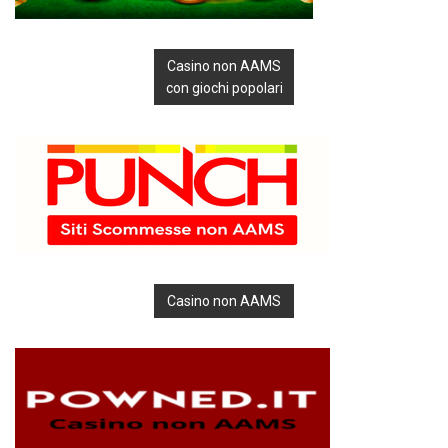
Casino non AAMS
con giochi popolari
Casino non AAMS