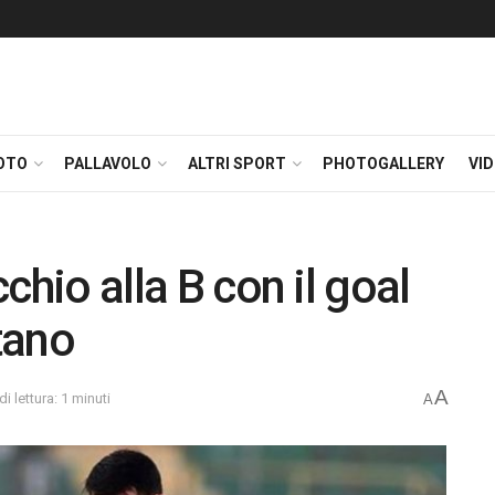
OTO
PALLAVOLO
ALTRI SPORT
PHOTOGALLERY
VI
cchio alla B con il goal
tano
A
i lettura: 1 minuti
A