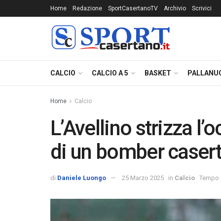
Home
Redazione
SportCasertanoTV
Archivio
Scrivici
CALCIO
CALCIO A 5
BASKET
PALLANU
Home
Calcio
L’Avellino strizza l’o
di un bomber caser
di
Daniele Luongo
25 Marzo 2025
in
Calcio
Tempo d