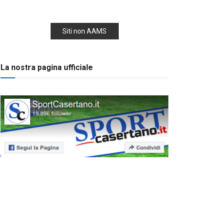
Siti non AAMS
La nostra pagina ufficiale