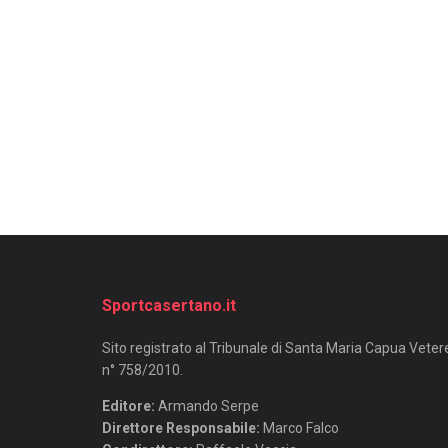
Sportcasertano.it
Sito registrato al Tribunale di Santa Maria Capua Veter
n° 758/2010.
Editore:
Armando Serpe
Direttore Responsabile:
Marco Falco