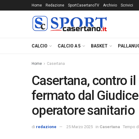
Home
Redazione
SportCasertanoTV
Archivio
Scrivici
CALCIO
CALCIO A 5
BASKET
PALLANU
Home
Casertana
Casertana, contro il
fermato dal Giudice
operatore sanitario
di
redazione
25 Marzo 2025
in
Casertana
Tempo di 