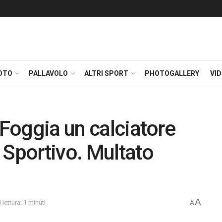
OTO
PALLAVOLO
ALTRI SPORT
PHOTOGALLERY
VI
 Foggia un calciatore
 Sportivo. Multato
A
lettura: 1 minuti
A