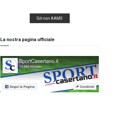
Siti non AAMS
La nostra pagina ufficiale