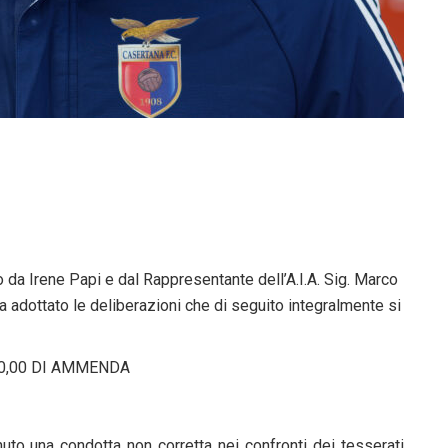
o da Irene Papi e dal Rappresentante dell’A.I.A. Sig. Marco
 adottato le deliberazioni che di seguito integralmente si
00,00 DI AMMENDA
uto una condotta non corretta nei confronti dei tesserati