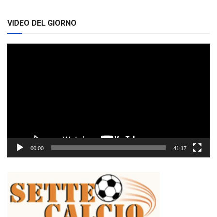
VIDEO DEL GIORNO
Video
Player
00:00
41:17