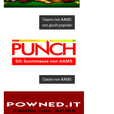
Casino non AAMS
con giochi popolari
Casino non AAMS