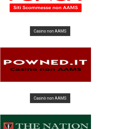
Casino non AAMS
Casinò non AAMS