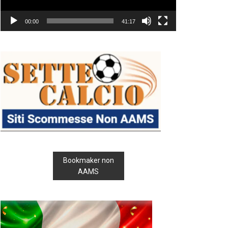
00:00
41:17
Bookmaker non
AAMS