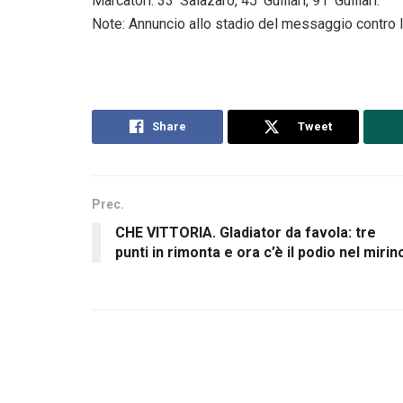
Marcatori: 33’ Salazaro, 45’ Guillari, 91’ Guillari.
Note: Annuncio allo stadio del messaggio contro la
Share
Tweet
Prec.
CHE VITTORIA. Gladiator da favola: tre
punti in rimonta e ora c’è il podio nel mirin