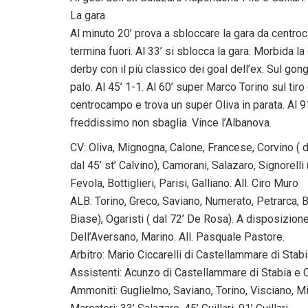
La gara
Al minuto 20’ prova a sbloccare la gara da centro
termina fuori. Al 33’ si sblocca la gara: Morbida l
derby con il più classico dei goal dell’ex. Sul gon
palo. Al 45’ 1-1. Al 60’ super Marco Torino sul tir
centrocampo e trova un super Oliva in parata. Al 91
freddissimo non sbaglia. Vince l’Albanova.
CV: Oliva, Mignogna, Calone, Francese, Corvino ( dal
dal 45’ st’ Calvino), Camorani, Salazaro, Signorell
Fevola, Bottiglieri, Parisi, Galliano. All. Ciro Muro
ALB: Torino, Greco, Saviano, Numerato, Petrarca, Bo
Biase), Ogaristi ( dal 72’ De Rosa). A disposizione
Dell’Aversano, Marino. All. Pasquale Pastore.
Arbitro: Mario Ciccarelli di Castellammare di Stab
Assistenti: Acunzo di Castellammare di Stabia e Co
Ammoniti: Guglielmo, Saviano, Torino, Visciano, M