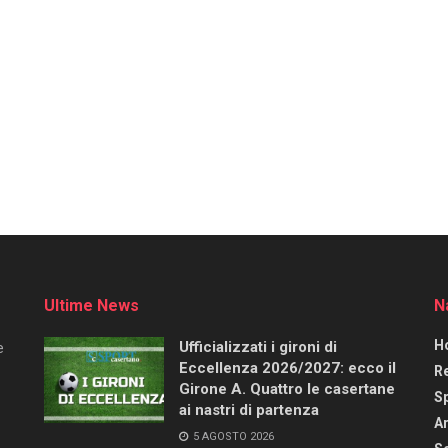
Ultime News
N
H
Ufficializzati i gironi di
e
Eccellenza 2026/2027: ecco il
R
Girone A. Quattro le casertane
S
ai nastri di partenza
Ar
5 AGOSTO 2026