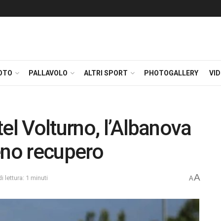
OTO
PALLAVOLO
ALTRI SPORT
PHOTOGALLERY
VI
el Volturno, l’Albanova
ieno recupero
A
 lettura: 1 minuti
A