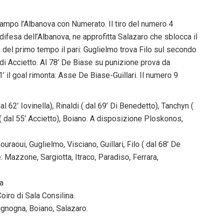
campo l’Albanova con Numerato. Il tiro del numero 4
a difesa dell’Albanova, ne approfitta Salazaro che sblocca il
g del primo tempo il pari: Guglielmo trova Filo sul secondo
o di Accietto. Al 78’ De Biase su punizione prova da
’ il goal rimonta: Asse De Biase-Guillari. Il numero 9
 62’ Iovinella), Rinaldi ( dal 69’ Di Benedetto), Tanchyn (
i ( dal 55’ Accietto), Boiano. A disposizione Ploskonos,
uraoui, Guglielmo, Visciano, Guillari, Filo ( dal 68’ De
: Mazzone, Sargiotta, Itraco, Paradiso, Ferrara,
ia
iro di Sala Consilina.
ignogna, Boiano, Salazaro.