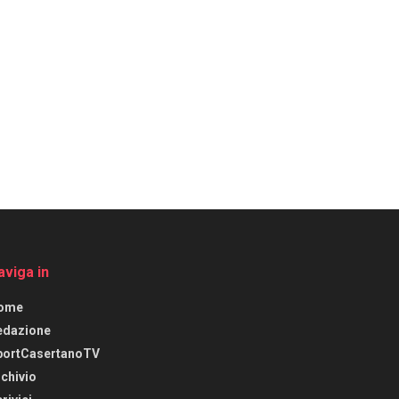
aviga in
ome
edazione
portCasertanoTV
chivio