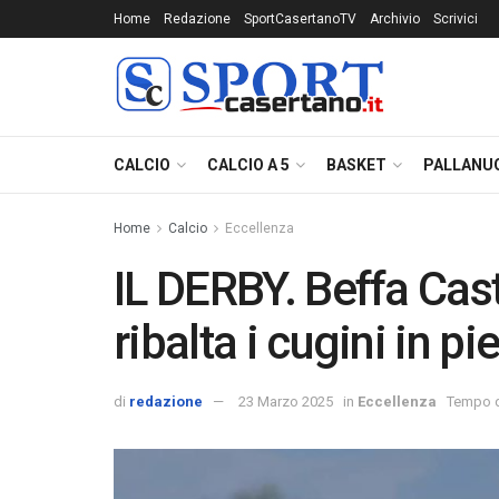
Home
Redazione
SportCasertanoTV
Archivio
Scrivici
CALCIO
CALCIO A 5
BASKET
PALLANU
Home
Calcio
Eccellenza
IL DERBY. Beffa Cast
ribalta i cugini in p
di
redazione
23 Marzo 2025
in
Eccellenza
Tempo di