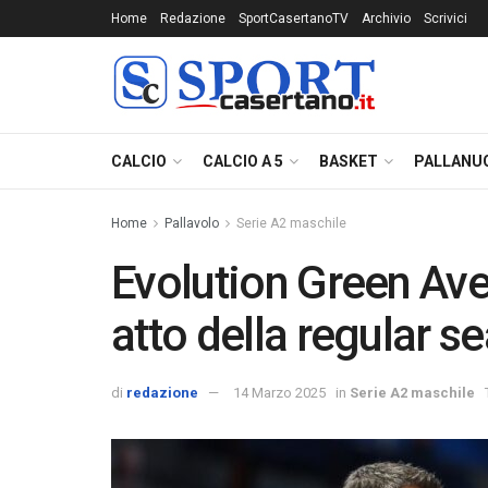
Home
Redazione
SportCasertanoTV
Archivio
Scrivici
CALCIO
CALCIO A 5
BASKET
PALLANU
Home
Pallavolo
Serie A2 maschile
Evolution Green Ave
atto della regular s
di
redazione
14 Marzo 2025
in
Serie A2 maschile