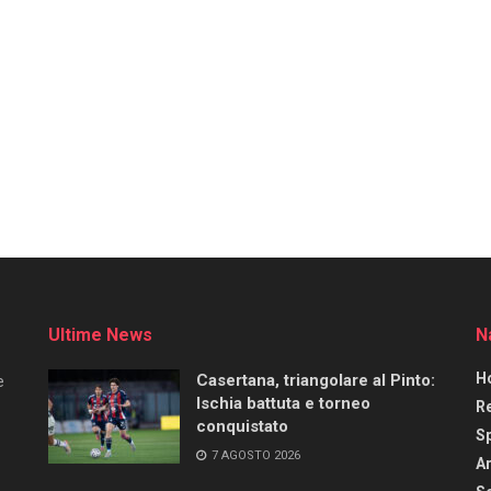
Ultime News
N
H
Casertana, triangolare al Pinto:
e
Ischia battuta e torneo
R
conquistato
S
7 AGOSTO 2026
Ar