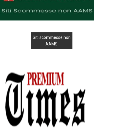
Siti scommesse non
AAMS