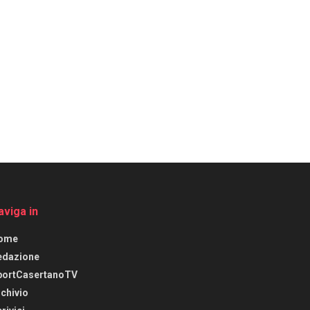
aviga in
ome
edazione
portCasertanoTV
chivio