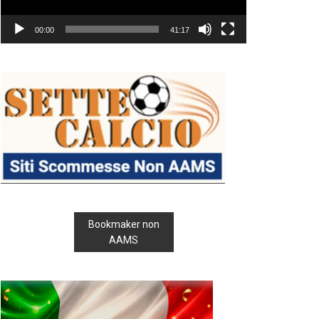
00:00
41:17
Bookmaker non
AAMS