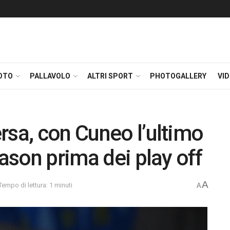
OTO
PALLAVOLO
ALTRI SPORT
PHOTOGALLERY
VI
rsa, con Cuneo l’ultimo
eason prima dei play off
A
Tempo di lettura: 1 minuti
A