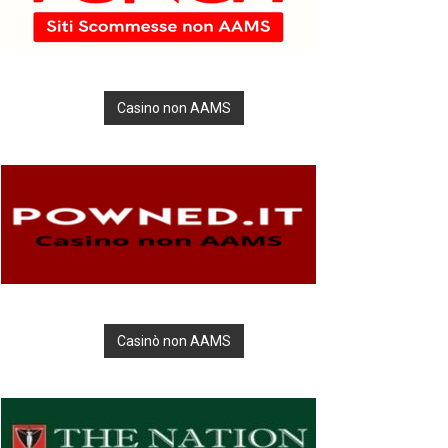
Casino non AAMS
Casinò non AAMS