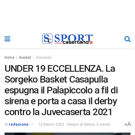
Home
Basket
Giovanile
UNDER 19 ECCELLENZA. La
Sorgeko Basket Casapulla
espugna il Palapiccolo a fil di
sirena e porta a casa il derby
contro la Juvecaserta 2021
A
di
redazione
12 Marzo 2025
Tempo di lettura: 2 minuti
A