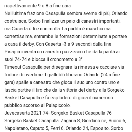
rispettivamente 9 e 8 a fine gara.
Nell’ultima frazione Casapulla sembra averne di più, Orlando
costruisce, Sorbo finalizza un paio di canestri importanti,
ma Caserta è lì e non molla. La partita è maschia ma
correttissima, entrambe le formazioni determinate a portare
a casa il derby. Con Caserta -3 a 9 secondi dalla fine
Pisapia inventa un canestro pazzesco che da la parità ai
suoi 74-74 e blocca il cronometro a 3″.
Timeout Casapulla per disegnare la rimessa e cacciare via
l’odore di overtime. I gialloblù liberano Orlando (24 a fine
gara) spalle a canestro che gioca il suo uno contro uno e
lascia partire il tiro che da la vittoria del derby alla Sorgeko
Basket Casapulla e fa esplodere di gioia il numeroso
pubblico accorso al Palapiccolo.
Juvecaserta 2021 74- Sorgeko Basket Casapulla 76
Sorgeko Basket Casapulla: Zagaria 8, Giordano ne, Buono 6,
Napoletano, Caputo 5, Ferri 6, Orlando 24, Esposito, Sorbo