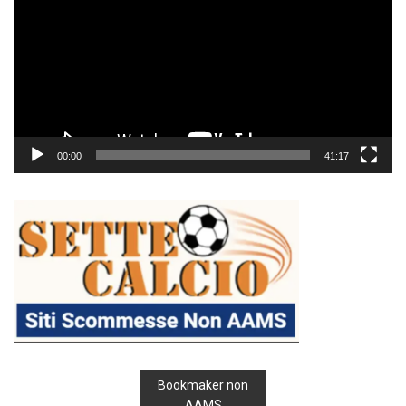
00:00
41:17
Bookmaker non
AAMS