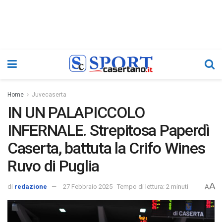
Home
Juvecaserta
IN UN PALAPICCOLO
INFERNALE. Strepitosa Paperdì
Caserta, battuta la Crifo Wines
Ruvo di Puglia
A
di
redazione
27 Febbraio 2025
Tempo di lettura: 2 minuti
A