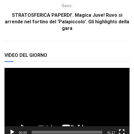
Succ.
STRATOSFERICA PAPERDI’. Magica Juve! Ruvo si
arrende nel fortino del ‘Palapiccolo’. Gli highlights della
gara
VIDEO DEL GIORNO
Video
Player
00:00
41:17