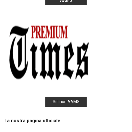
AAMS
Siti non AAMS
La nostra pagina ufficiale