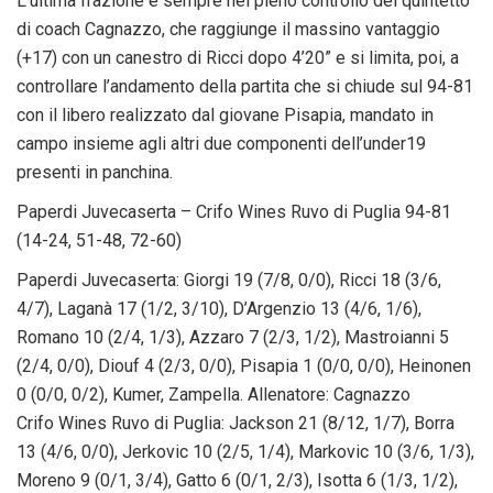
L’ultima frazione è sempre nel pieno controllo del quintetto
di coach Cagnazzo, che raggiunge il massino vantaggio
(+17) con un canestro di Ricci dopo 4’20” e si limita, poi, a
controllare l’andamento della partita che si chiude sul 94-81
con il libero realizzato dal giovane Pisapia, mandato in
campo insieme agli altri due componenti dell’under19
presenti in panchina.
Paperdi Juvecaserta – Crifo Wines Ruvo di Puglia 94-81
(14-24, 51-48, 72-60)
Paperdi Juvecaserta: Giorgi 19 (7/8, 0/0), Ricci 18 (3/6,
4/7), Laganà 17 (1/2, 3/10), D’Argenzio 13 (4/6, 1/6),
Romano 10 (2/4, 1/3), Azzaro 7 (2/3, 1/2), Mastroianni 5
(2/4, 0/0), Diouf 4 (2/3, 0/0), Pisapia 1 (0/0, 0/0), Heinonen
0 (0/0, 0/2), Kumer, Zampella. Allenatore: Cagnazzo
Crifo Wines Ruvo di Puglia: Jackson 21 (8/12, 1/7), Borra
13 (4/6, 0/0), Jerkovic 10 (2/5, 1/4), Markovic 10 (3/6, 1/3),
Moreno 9 (0/1, 3/4), Gatto 6 (0/1, 2/3), Isotta 6 (1/3, 1/2),