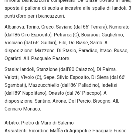
rimonta biancazzurra completata: De Biase trovato in area,
sposta il pallone di suola e incastra alle spalle di Iandoli. 3
punti d’oro per i biancazzurri.
Albanova: Torino, Greco, Saviano (dal 66’ Ferrara), Numerato
(dall’86 Ciro Esposito), Petrarca (C), Bouraoui, Guglielmo,
Visciano (dal 66’ Guillari), Filo, De Biase, Samb. A
disposizione: Mazzone, Di Stasio, Paradiso, Itraco, Russo,
Ogaristi. All. Pasquale Pastore.
Stasia: Iandoli, Stanzione (dall’80 Caiazzo), Di Palma,
Velotti, Vivolo (C), Sepe, Silvio Esposito, Di Siena (dal 66’
Sgambati), Mazzucchiello (dall’86’ Palladino), Iadelisi
(dall’89’ Napolitano), Onesto (dal 76’ Piscopo). A
disposizione: Santino, Airone, Del Percio, Bisogno. All.
Gennaro Monaco.
Arbitro: Pietro di Muro di Salerno
Assistenti: Ricordino Maffia di Agropoli e Pasquale Fusco