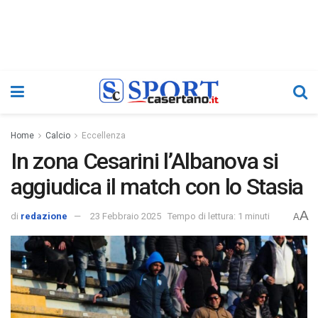
Home
Calcio
Eccellenza
In zona Cesarini l’Albanova si
aggiudica il match con lo Stasia
A
di
redazione
23 Febbraio 2025
Tempo di lettura: 1 minuti
A