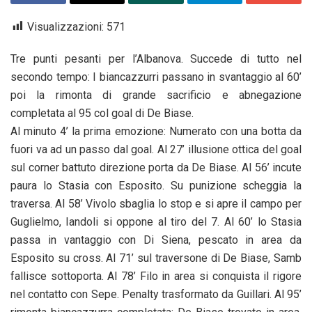
Visualizzazioni:
571
Tre punti pesanti per l’Albanova. Succede di tutto nel
secondo tempo: I biancazzurri passano in svantaggio al 60’
poi la rimonta di grande sacrificio e abnegazione
completata al 95 col goal di De Biase.
Al minuto 4’ la prima emozione: Numerato con una botta da
fuori va ad un passo dal goal. Al 27’ illusione ottica del goal
sul corner battuto direzione porta da De Biase. Al 56’ incute
paura lo Stasia con Esposito. Su punizione scheggia la
traversa. Al 58’ Vivolo sbaglia lo stop e si apre il campo per
Guglielmo, Iandoli si oppone al tiro del 7. Al 60’ lo Stasia
passa in vantaggio con Di Siena, pescato in area da
Esposito su cross. Al 71’ sul traversone di De Biase, Samb
fallisce sottoporta. Al 78’ Filo in area si conquista il rigore
nel contatto con Sepe. Penalty trasformato da Guillari. Al 95’