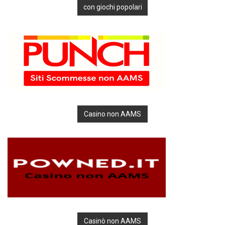
con giochi popolari
Casino non AAMS
Casinò non AAMS