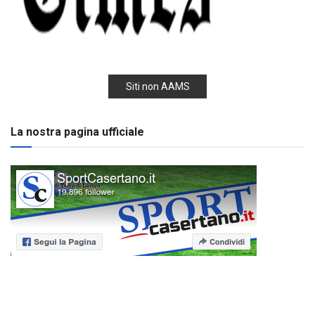
Siti non AAMS
La nostra pagina ufficiale