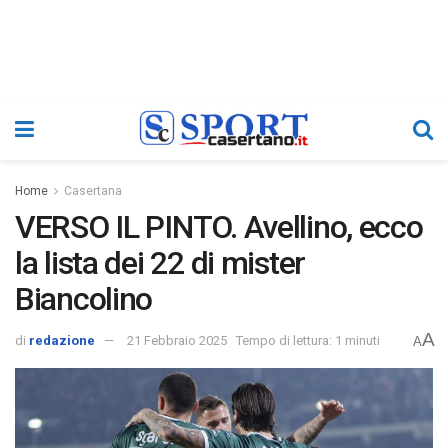
Home
Casertana
VERSO IL PINTO. Avellino, ecco
la lista dei 22 di mister
Biancolino
A
di
redazione
21 Febbraio 2025
Tempo di lettura: 1 minuti
A