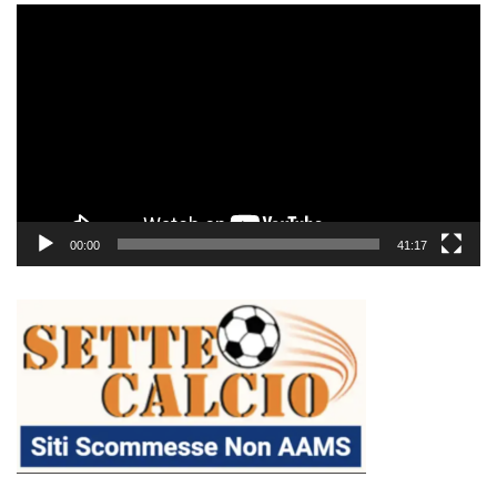
Video
Player
00:00
41:17