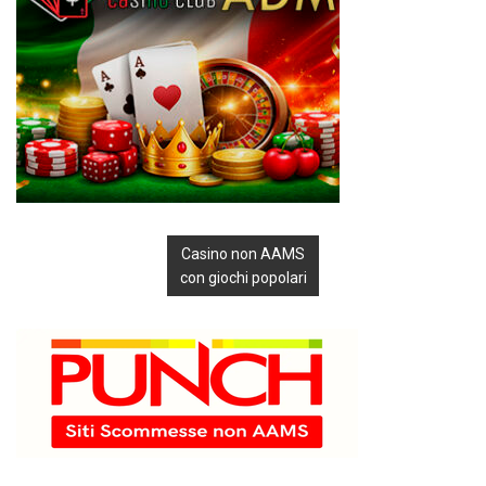
Casino non AAMS
con giochi popolari