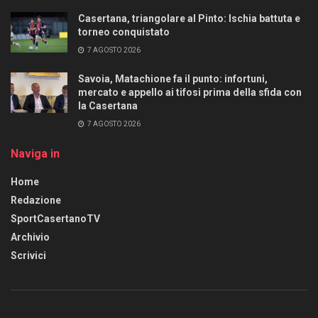
Casertana, triangolare al Pinto: Ischia battuta e
torneo conquistato
7 AGOSTO 2026
Savoia, Matachione fa il punto: infortuni,
mercato e appello ai tifosi prima della sfida con
la Casertana
7 AGOSTO 2026
Naviga in
Home
Redazione
SportCasertanoTV
Archivio
Scrivici