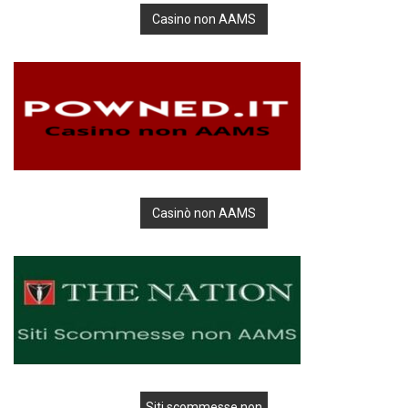
Casino non AAMS
Casinò non AAMS
Siti scommesse non