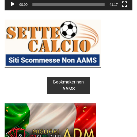
00:00
41:17
Bookmaker non
AAMS