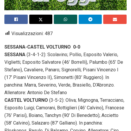
Visualizzazioni:
487
SESSANA-CASTEL VOLTURNO 0-0
SESSANA
(3-4-1-2): Scolavino; Pollio, Esposito Valerio,
Viglietti; Esposito Salvatore (46’ Borrelli), Palumbo (65’ De
Stefano), Cavaliere, Panaro; Signorelli; Pisani Vincenzo I
(17’ Pisani Vincenzo II), Simonetti (83’ Ruggiero). In
panchina: Marra, Severino, Verde, Brasiello, D’Abronzo.
Allenatore: Antonio De Stefano
CASTEL VOLTURNO
(3-5-2): Oliva; Mignogna, Terracciano,
Esposito Luigi; Camorani, Bottiglieri (46’ Calvino), Francese
(76’ Parisi), Boiano, Tanchyn (90’ Di Benedetto); Accietto
(58’ Calvino), Salazaro (87’ Galliano). In panchina:
Ploskonos, Rasulo, Di Balsamo, Corvino. Allenatore: Ciro