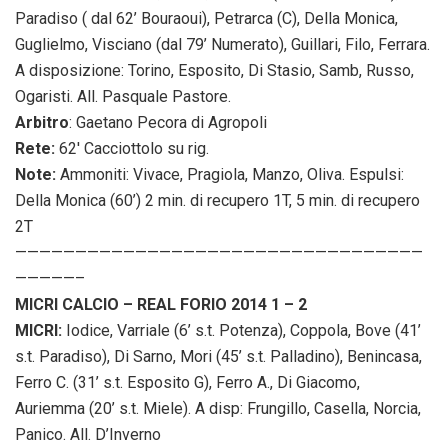
Paradiso ( dal 62’ Bouraoui), Petrarca (C), Della Monica,
Guglielmo, Visciano (dal 79’ Numerato), Guillari, Filo, Ferrara.
A disposizione: Torino, Esposito, Di Stasio, Samb, Russo,
Ogaristi. All. Pasquale Pastore.
Arbitro
: Gaetano Pecora di Agropoli
Rete:
62′ Cacciottolo su rig.
Note:
Ammoniti: Vivace, Pragiola, Manzo, Oliva. Espulsi:
Della Monica (60’) 2 min. di recupero 1T, 5 min. di recupero
2T
——————————————————————————————————
—————–
MICRI CALCIO – REAL FORIO 2014 1 – 2
MICRI:
Iodice, Varriale (6’ s.t. Potenza), Coppola, Bove (41’
s.t. Paradiso), Di Sarno, Mori (45’ s.t. Palladino), Benincasa,
Ferro C. (31’ s.t. Esposito G), Ferro A., Di Giacomo,
Auriemma (20’ s.t. Miele). A disp: Frungillo, Casella, Norcia,
Panico. All. D’Inverno