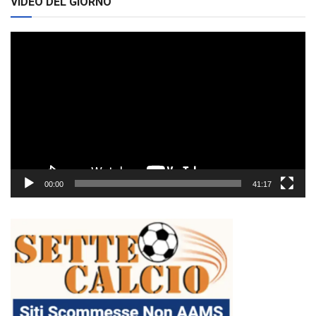
VIDEO DEL GIORNO
Video
Player
00:00
41:17