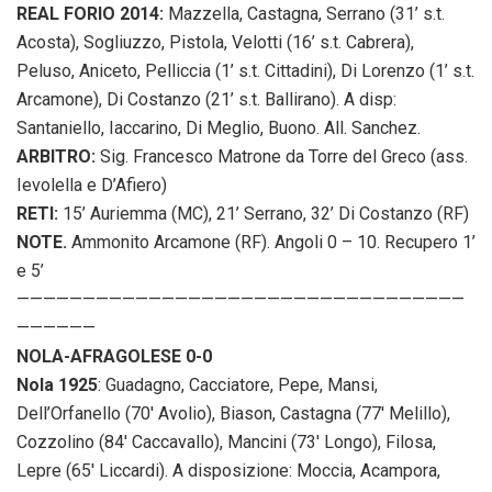
REAL FORIO 2014:
Mazzella, Castagna, Serrano (31’ s.t.
Acosta), Sogliuzzo, Pistola, Velotti (16’ s.t. Cabrera),
Peluso, Aniceto, Pelliccia (1’ s.t. Cittadini), Di Lorenzo (1’ s.t.
Arcamone), Di Costanzo (21’ s.t. Ballirano). A disp:
Santaniello, Iaccarino, Di Meglio, Buono. All. Sanchez.
ARBITRO:
Sig. Francesco Matrone da Torre del Greco (ass.
Ievolella e D’Afiero)
RETI:
15’ Auriemma (MC), 21’ Serrano, 32’ Di Costanzo (RF)
NOTE.
Ammonito Arcamone (RF). Angoli 0 – 10. Recupero 1’
e 5’
——————————————————————————————————
——————
NOLA-AFRAGOLESE 0-0
Nola 1925
: Guadagno, Cacciatore, Pepe, Mansi,
Dell’Orfanello (70′ Avolio), Biason, Castagna (77′ Melillo),
Cozzolino (84′ Caccavallo), Mancini (73′ Longo), Filosa,
Lepre (65′ Liccardi). A disposizione: Moccia, Acampora,