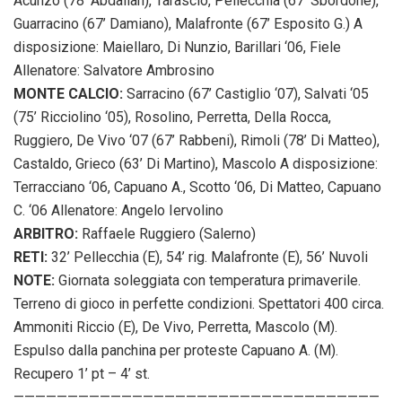
Acunzo (78’ Abdallah), Tarascio, Pellecchia (67’ Sbordone),
Guarracino (67’ Damiano), Malafronte (67’ Esposito G.) A
disposizione: Maiellaro, Di Nunzio, Barillari ‘06, Fiele
Allenatore: Salvatore Ambrosino
MONTE CALCIO:
Sarracino (67’ Castiglio ‘07), Salvati ‘05
(75’ Ricciolino ‘05), Rosolino, Perretta, Della Rocca,
Ruggiero, De Vivo ‘07 (67’ Rabbeni), Rimoli (78’ Di Matteo),
Castaldo, Grieco (63’ Di Martino), Mascolo A disposizione:
Terracciano ‘06, Capuano A., Scotto ‘06, Di Matteo, Capuano
C. ‘06 Allenatore: Angelo Iervolino
ARBITRO:
Raffaele Ruggiero (Salerno)
RETI:
32’ Pellecchia (E), 54’ rig. Malafronte (E), 56’ Nuvoli
NOTE:
Giornata soleggiata con temperatura primaverile.
Terreno di gioco in perfette condizioni. Spettatori 400 circa.
Ammoniti Riccio (E), De Vivo, Perretta, Mascolo (M).
Espulso dalla panchina per proteste Capuano A. (M).
Recupero 1’ pt – 4’ st.
——————————————————————————————————